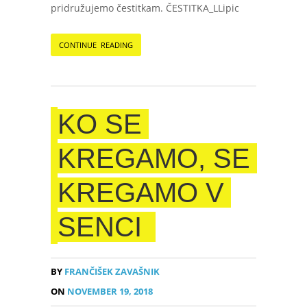
pridružujemo čestitkam. ČESTITKA_LLipic
CONTINUE READING
KO SE
KREGAMO, SE
KREGAMO V
SENCI
BY
FRANČIŠEK ZAVAŠNIK
ON
NOVEMBER 19, 2018