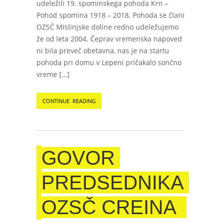
udeležili 19. spominskega pohoda Krn –
Pohod spomina 1918 – 2018. Pohoda se člani
OZSČ Mislinjske doline redno udeležujemo
že od leta 2004. Čeprav vremenska napoved
ni bila preveč obetavna, nas je na startu
pohoda pri domu v Lepeni pričakalo sončno
vreme […]
CONTINUE READING
GOVOR
PREDSEDNIKA
OZSČ CREINA