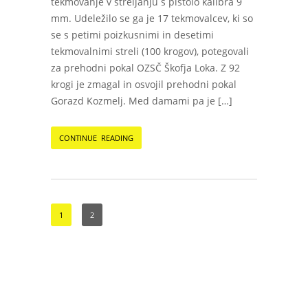
tekmovanje v streljanju s pištolo kalibra 9
mm. Udeležilo se ga je 17 tekmovalcev, ki so
se s petimi poizkusnimi in desetimi
tekmovalnimi streli (100 krogov), potegovali
za prehodni pokal OZSČ Škofja Loka. Z 92
krogi je zmagal in osvojil prehodni pokal
Gorazd Kozmelj. Med damami pa je […]
CONTINUE READING
1
2