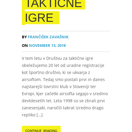
TAKTIČNE
IGRE
BY
FRANČIŠEK ZAVAŠNIK
ON
NOVEMBER 13, 2018
V tem letu v Društvu za taktične igre
obeležujemo 20 let od uradne registracije
kot športno društvo, ki se ukvarja z
airsoftom. Tedaj smo postali prvi in danes
najstarejši tovrstni klub v Sloveniji ter
Evropi, kjer začetki airsofta segajo v sredino
devtdesetih let. Leta 1998 so se zbrali prvi
zanesenjaki, naročili takrat izredno drago
repliko […]
CONTINUE READING