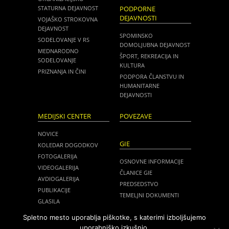
STATURNA DEJAVNOST
PODPORNE
DEJAVNOSTI
VOJAŠKO STROKOVNA
DEJAVNOST
SPOMINSKO
SODELOVANJE V RS
DOMOLJUBNA DEJAVNOST
MEDNARODNO
ŠPORT, REKREACIJA IN
SODELOVANJE
KULTURA
PRIZNANJA IN ČINI
PODPORA ČLANSTVU IN
HUMANITARNE
DEJAVNOSTI
MEDIJSKI CENTER
POVEZAVE
NOVICE
GIE
KOLEDAR DOGODKOV
FOTOGALERIJA
OSNOVNE INFORMACIJE
VIDEOGALERIJA
ČLANICE GIE
AVDIOGALERIJA
PREDSEDSTVO
PUBLIKACIJE
TEMELJNI DOKUMENTI
GLASILA
NOVICE
MEDIJI O NAS
Spletno mesto uporablja piškotke, s katerimi izboljšujemo
ZASEDANJA
uporabniško izkušnjo.