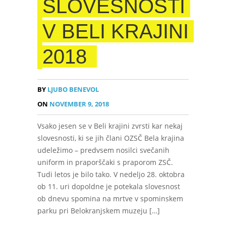
SLOVESNOSTI
V BELI KRAJINI
2018
BY
LJUBO BENEVOL
ON
NOVEMBER 9, 2018
Vsako jesen se v Beli krajini zvrsti kar nekaj
slovesnosti, ki se jih člani OZSČ Bela krajina
udeležimo – predvsem nosilci svečanih
uniform in praporščaki s praporom ZSČ.
Tudi letos je bilo tako. V nedeljo 28. oktobra
ob 11. uri dopoldne je potekala slovesnost
ob dnevu spomina na mrtve v spominskem
parku pri Belokranjskem muzeju […]