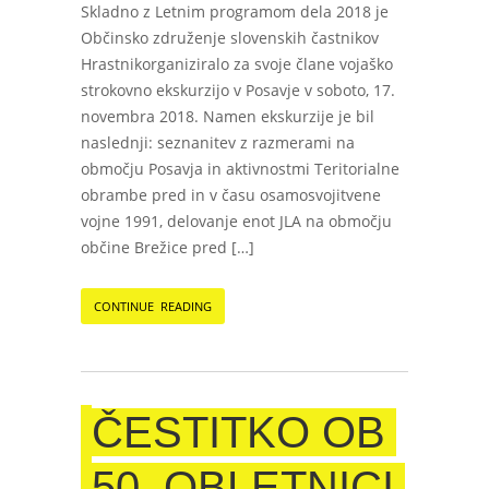
Skladno z Letnim programom dela 2018 je
Občinsko združenje slovenskih častnikov
Hrastnikorganiziralo za svoje člane vojaško
strokovno ekskurzijo v Posavje v soboto, 17.
novembra 2018. Namen ekskurzije je bil
naslednji: seznanitev z razmerami na
območju Posavja in aktivnostmi Teritorialne
obrambe pred in v času osamosvojitvene
vojne 1991, delovanje enot JLA na območju
občine Brežice pred […]
CONTINUE READING
ČESTITKO OB
50. OBLETNICI