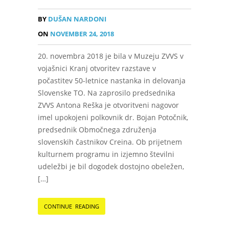
BY
DUŠAN NARDONI
ON
NOVEMBER 24, 2018
20. novembra 2018 je bila v Muzeju ZVVS v
vojašnici Kranj otvoritev razstave v
počastitev 50-letnice nastanka in delovanja
Slovenske TO. Na zaprosilo predsednika
ZVVS Antona Reška je otvoritveni nagovor
imel upokojeni polkovnik dr. Bojan Potočnik,
predsednik Območnega združenja
slovenskih častnikov Creina. Ob prijetnem
kulturnem programu in izjemno številni
udeležbi je bil dogodek dostojno obeležen,
[…]
CONTINUE READING