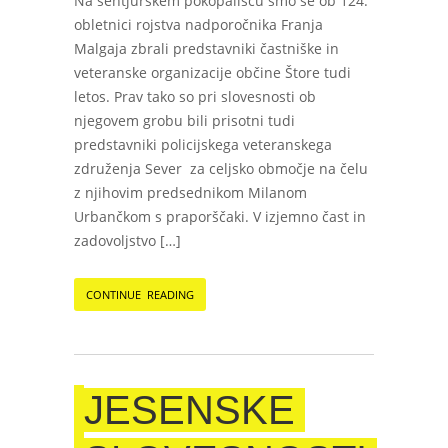
Na šentjurskem pokopališču smo se ob 124.
obletnici rojstva nadporočnika Franja
Malgaja zbrali predstavniki častniške in
veteranske organizacije občine Štore tudi
letos. Prav tako so pri slovesnosti ob
njegovem grobu bili prisotni tudi
predstavniki policijskega veteranskega
združenja Sever za celjsko območje na čelu
z njihovim predsednikom Milanom
Urbančkom s praporščaki. V izjemno čast in
zadovoljstvo […]
CONTINUE READING
JESENSKE