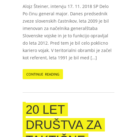
Alojz Šteiner, intervju 17. 11. 2018 SP Delo
Po činu general major. Danes predsednik
zveze slovenskih častnikov, leta 2009 je bil
imenovan za načelnika generalštaba
Slovenske vojske in je to funkcijo opravljal
do leta 2012. Pred tem je bil celo poklicno
kariero vojak. V teritorialni obrambi je začel
kot referent, leta 1991 je bil med […]
CONTINUE READING
20 LET
DRUŠTVA ZA