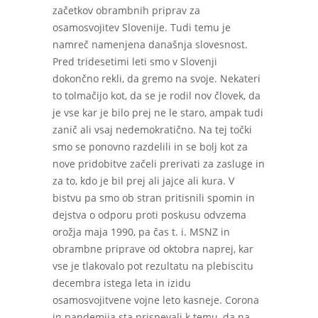
začetkov obrambnih priprav za
osamosvojitev Slovenije. Tudi temu je
namreč namenjena današnja slovesnost.
Pred tridesetimi leti smo v Slovenji
dokončno rekli, da gremo na svoje. Nekateri
to tolmačijo kot, da se je rodil nov človek, da
je vse kar je bilo prej ne le staro, ampak tudi
zanič ali vsaj nedemokratično. Na tej točki
smo se ponovno razdelili in se bolj kot za
nove pridobitve začeli prerivati za zasluge in
za to, kdo je bil prej ali jajce ali kura. V
bistvu pa smo ob stran pritisnili spomin in
dejstva o odporu proti poskusu odvzema
orožja maja 1990, pa čas t. i. MSNZ in
obrambne priprave od oktobra naprej, kar
vse je tlakovalo pot rezultatu na plebiscitu
decembra istega leta in izidu
osamosvojitvene vojne leto kasneje. Corona
in pandemija sta prispevali k temu, da na