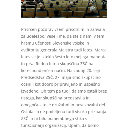
Prisrčen pozdrav vsem prisotnim in zahvala
za udeležbo. Veseli me, da ste z nami v tem
hramu učenosti Slovenske vojske in
avditoriju generala Maistra tudi letos. Marca
letos se je izteklo šesto leto mojega mandata
in prva Redna letna skupščina ZSČ na
korespondenčen način. Na zadnji 20. seji
Predsedstva ZSČ, 27. maja smo skupščino
ocenili kot dobro pripravljeno in uspešno
izvedeno. Ob tem pa tudi, da smo ostali brez
tistega, kar skupščina predstavlja in
omogoča – to je družabni in povezovalni del.
Ostala so ne podeljena tudi visoka priznanja
ZSČ in ni bilo pomembnega stika s
funkcionarji organizacij. Upam, da bomo