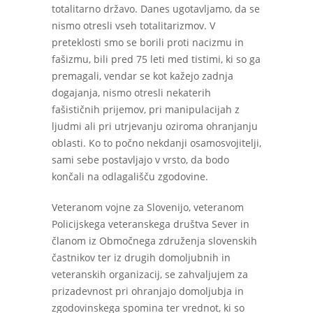
totalitarno državo. Danes ugotavljamo, da se
nismo otresli vseh totalitarizmov. V
preteklosti smo se borili proti nacizmu in
fašizmu, bili pred 75 leti med tistimi, ki so ga
premagali, vendar se kot kažejo zadnja
dogajanja, nismo otresli nekaterih
fašističnih prijemov, pri manipulacijah z
ljudmi ali pri utrjevanju oziroma ohranjanju
oblasti. Ko to počno nekdanji osamosvojitelji,
sami sebe postavljajo v vrsto, da bodo
končali na odlagališču zgodovine.
Veteranom vojne za Slovenijo, veteranom
Policijskega veteranskega društva Sever in
članom iz Območnega združenja slovenskih
častnikov ter iz drugih domoljubnih in
veteranskih organizacij, se zahvaljujem za
prizadevnost pri ohranjajo domoljubja in
zgodovinskega spomina ter vrednot, ki so