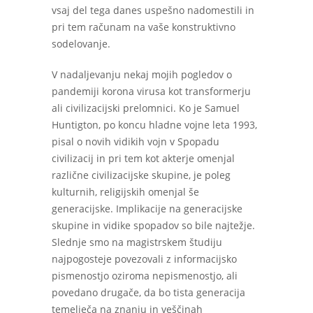
vsaj del tega danes uspešno nadomestili in
pri tem računam na vaše konstruktivno
sodelovanje.
V nadaljevanju nekaj mojih pogledov o
pandemiji korona virusa kot transformerju
ali civilizacijski prelomnici. Ko je Samuel
Huntigton, po koncu hladne vojne leta 1993,
pisal o novih vidikih vojn v Spopadu
civilizacij in pri tem kot akterje omenjal
različne civilizacijske skupine, je poleg
kulturnih, religijskih omenjal še
generacijske. Implikacije na generacijske
skupine in vidike spopadov so bile najtežje.
Slednje smo na magistrskem študiju
najpogosteje povezovali z informacijsko
pismenostjo oziroma nepismenostjo, ali
povedano drugače, da bo tista generacija
temelječa na znanju in veščinah