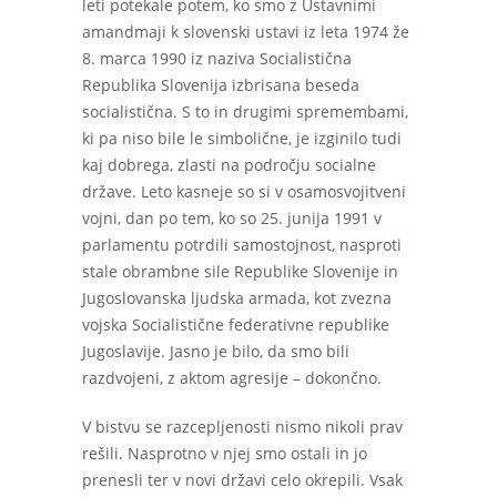
leti potekale potem, ko smo z Ustavnimi
amandmaji k slovenski ustavi iz leta 1974 že
8. marca 1990 iz naziva Socialistična
Republika Slovenija izbrisana beseda
socialistična. S to in drugimi spremembami,
ki pa niso bile le simbolične, je izginilo tudi
kaj dobrega, zlasti na področju socialne
države. Leto kasneje so si v osamosvojitveni
vojni, dan po tem, ko so 25. junija 1991 v
parlamentu potrdili samostojnost, nasproti
stale obrambne sile Republike Slovenije in
Jugoslovanska ljudska armada, kot zvezna
vojska Socialistične federativne republike
Jugoslavije. Jasno je bilo, da smo bili
razdvojeni, z aktom agresije – dokončno.
V bistvu se razcepljenosti nismo nikoli prav
rešili. Nasprotno v njej smo ostali in jo
prenesli ter v novi državi celo okrepili. Vsak