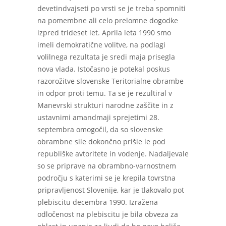
devetindvajseti po vrsti se je treba spomniti
na pomembne ali celo prelomne dogodke
izpred trideset let. Aprila leta 1990 smo
imeli demokratične volitve, na podlagi
volilnega rezultata je sredi maja prisegla
nova vlada. Istočasno je potekal poskus
razorožitve slovenske Teritorialne obrambe
in odpor proti temu. Ta se je rezultiral v
Manevrski strukturi narodne zaščite in z
ustavnimi amandmaji sprejetimi 28.
septembra omogočil, da so slovenske
obrambne sile dokončno prišle le pod
republiške avtoritete in vodenje. Nadaljevale
so se priprave na obrambno-varnostnem
področju s katerimi se je krepila tovrstna
pripravljenost Slovenije, kar je tlakovalo pot
plebiscitu decembra 1990. Izražena
odločenost na plebiscitu je bila obveza za