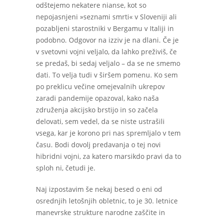
odštejemo nekatere nianse, kot so
nepojasnjeni »seznami smrti« v Sloveniji ali
pozabljeni starostniki v Bergamu v Italiji in
podobno. Odgovor na izziv je na dlani. Če je
v svetovni vojni veljalo, da lahko preživiš, če
se predaš, bi sedaj veljalo – da se ne smemo
dati. To velja tudi v širšem pomenu. Ko sem
po preklicu večine omejevalnih ukrepov
zaradi pandemije opazoval, kako naša
združenja akcijsko brstijo in so začela
delovati, sem vedel, da se niste ustrašili
vsega, kar je korono pri nas spremljalo v tem
času. Bodi dovolj predavanja o tej novi
hibridni vojni, za katero marsikdo pravi da to
sploh ni, četudi je.
Naj izpostavim še nekaj besed o eni od
osrednjih letošnjih obletnic, to je 30. letnice
manevrske strukture narodne zaščite in