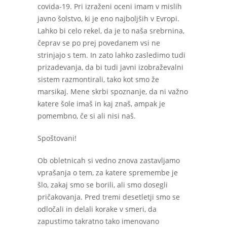
covida-19. Pri izraženi oceni imam v mislih
javno šolstvo, ki je eno najboljših v Evropi.
Lahko bi celo rekel, da je to naša srebrnina,
čeprav se po prej povedanem vsi ne
strinjajo s tem. In zato lahko zasledimo tudi
prizadevanja, da bi tudi javni izobraževalni
sistem razmontirali, tako kot smo že
marsikaj. Mene skrbi spoznanje, da ni važno
katere šole imaš in kaj znaš, ampak je
pomembno, če si ali nisi naš.
Spoštovani!
Ob obletnicah si vedno znova zastavljamo
vprašanja o tem, za katere spremembe je
šlo, zakaj smo se borili, ali smo dosegli
pričakovanja. Pred tremi desetletji smo se
odločali in delali korake v smeri, da
zapustimo takratno tako imenovano