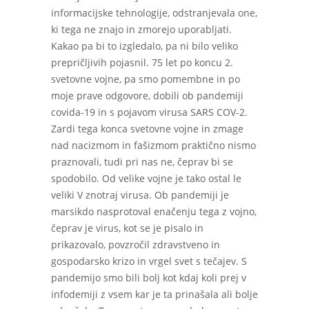
informacijske tehnologije, odstranjevala one,
ki tega ne znajo in zmorejo uporabljati.
Kakao pa bi to izgledalo, pa ni bilo veliko
prepričljivih pojasnil. 75 let po koncu 2.
svetovne vojne, pa smo pomembne in po
moje prave odgovore, dobili ob pandemiji
covida-19 in s pojavom virusa SARS COV-2.
Zardi tega konca svetovne vojne in zmage
nad nacizmom in fašizmom praktično nismo
praznovali, tudi pri nas ne, čeprav bi se
spodobilo. Od velike vojne je tako ostal le
veliki V znotraj virusa. Ob pandemiji je
marsikdo nasprotoval enačenju tega z vojno,
čeprav je virus, kot se je pisalo in
prikazovalo, povzročil zdravstveno in
gospodarsko krizo in vrgel svet s tečajev. S
pandemijo smo bili bolj kot kdaj koli prej v
infodemiji z vsem kar je ta prinašala ali bolje