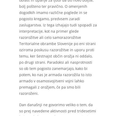
oblast in upanje za ljudi da bo novo boljše,
bolj pošteno ter pravično. O omenjenih
dogodkih imamo različne poglede in se
pogosto kregamo, predvsem zaradi
zaslugarstva. Iz tega izhajajo tudi spopadi za
interpretacije, kot na primer glede
razorožitve ali celo samorazorožitve
Teritorialne obrambe Slovenije po eni strani
oziroma poskusu razorožitve in uporu proti
temu, ker šestnajst občin orožja ni oddalo,
po drugi strani. Paradoksi ali nasprotnosti
so ob tem pogosto zanemarjajo, kako bi
potem, ko nas je armada razorožila to isto
armado v osamosvojitveni vojni lahko
premagali z orožjem, če pa smo bili
razoroženi.
Dan današnji ne govorimo veliko o tem, da
so prej navedene aktivnosti pred tridesetimi