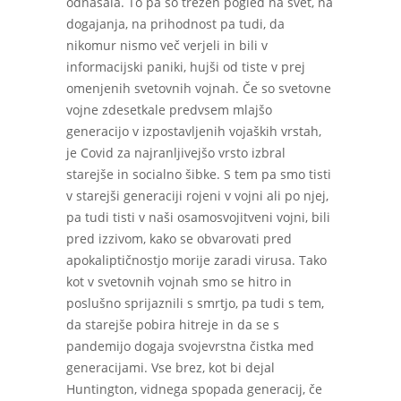
odnašala. To pa so trezen pogled na svet, na
dogajanja, na prihodnost pa tudi, da
nikomur nismo več verjeli in bili v
informacijski paniki, hujši od tiste v prej
omenjenih svetovnih vojnah. Če so svetovne
vojne zdesetkale predvsem mlajšo
generacijo v izpostavljenih vojaških vrstah,
je Covid za najranljivejšo vrsto izbral
starejše in socialno šibke. S tem pa smo tisti
v starejši generaciji rojeni v vojni ali po njej,
pa tudi tisti v naši osamosvojitveni vojni, bili
pred izzivom, kako se obvarovati pred
apokaliptičnostjo morije zaradi virusa. Tako
kot v svetovnih vojnah smo se hitro in
poslušno sprijaznili s smrtjo, pa tudi s tem,
da starejše pobira hitreje in da se s
pandemijo dogaja svojevrstna čistka med
generacijami. Vse brez, kot bi dejal
Huntington, vidnega spopada generacij, če