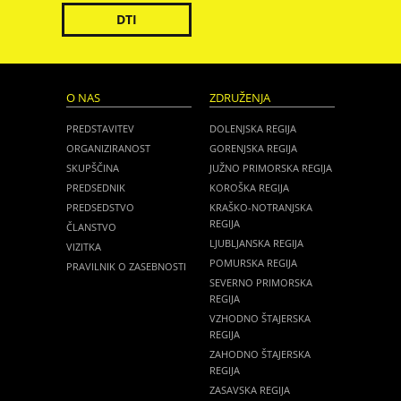
DTI
O NAS
ZDRUŽENJA
PREDSTAVITEV
DOLENJSKA REGIJA
ORGANIZIRANOST
GORENJSKA REGIJA
SKUPŠČINA
JUŽNO PRIMORSKA REGIJA
PREDSEDNIK
KOROŠKA REGIJA
PREDSEDSTVO
KRAŠKO-NOTRANJSKA
REGIJA
ČLANSTVO
LJUBLJANSKA REGIJA
VIZITKA
POMURSKA REGIJA
PRAVILNIK O ZASEBNOSTI
SEVERNO PRIMORSKA
REGIJA
VZHODNO ŠTAJERSKA
REGIJA
ZAHODNO ŠTAJERSKA
REGIJA
ZASAVSKA REGIJA