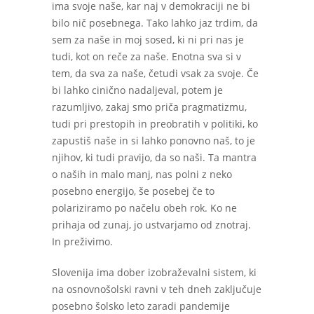
ima svoje naše, kar naj v demokraciji ne bi
bilo nič posebnega. Tako lahko jaz trdim, da
sem za naše in moj sosed, ki ni pri nas je
tudi, kot on reče za naše. Enotna sva si v
tem, da sva za naše, četudi vsak za svoje. Če
bi lahko cinično nadaljeval, potem je
razumljivo, zakaj smo priča pragmatizmu,
tudi pri prestopih in preobratih v politiki, ko
zapustiš naše in si lahko ponovno naš, to je
njihov, ki tudi pravijo, da so naši. Ta mantra
o naših in malo manj, nas polni z neko
posebno energijo, še posebej če to
polariziramo po načelu obeh rok. Ko ne
prihaja od zunaj, jo ustvarjamo od znotraj.
In preživimo.
Slovenija ima dober izobraževalni sistem, ki
na osnovnošolski ravni v teh dneh zaključuje
posebno šolsko leto zaradi pandemije