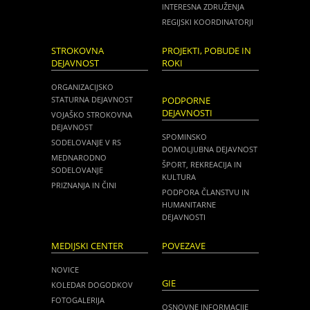
INTERESNA ZDRUŽENJA
REGIJSKI KOORDINATORJI
STROKOVNA
PROJEKTI, POBUDE IN
DEJAVNOST
ROKI
ORGANIZACIJSKO
STATURNA DEJAVNOST
PODPORNE
DEJAVNOSTI
VOJAŠKO STROKOVNA
DEJAVNOST
SPOMINSKO
SODELOVANJE V RS
DOMOLJUBNA DEJAVNOST
MEDNARODNO
ŠPORT, REKREACIJA IN
SODELOVANJE
KULTURA
PRIZNANJA IN ČINI
PODPORA ČLANSTVU IN
HUMANITARNE
DEJAVNOSTI
MEDIJSKI CENTER
POVEZAVE
NOVICE
GIE
KOLEDAR DOGODKOV
FOTOGALERIJA
OSNOVNE INFORMACIJE