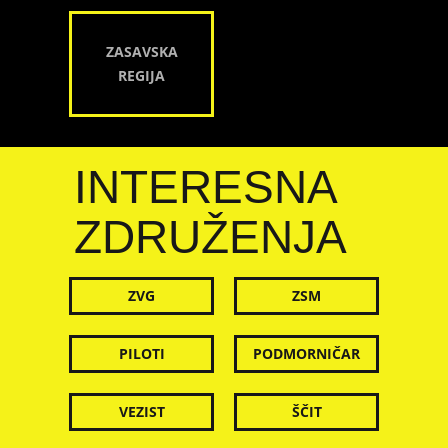
ZASAVSKA
REGIJA
INTERESNA
ZDRUŽENJA
ZVG
ZSM
PILOTI
PODMORNIČAR
VEZIST
ŠČIT