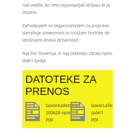
nas vodile, ko smo vzpostavljali državo, ki jo
imamo.
Zahvaljujem se organizatorjem za pripravo
današnje slovesnosti in izražam čestitke ob
letošnjem dnevu državnosti.
Naj živi Slovenija in naj ostanejo zdravi njeni
dobri ljudje.
DATOTEKE ZA
PRENOS
GovorKadetnica
GovorLaško230620-
200620-splet
splet1
PDF
PDF