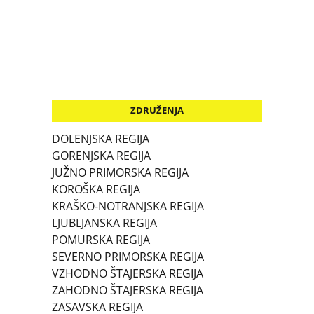
ZDRUŽENJA
DOLENJSKA REGIJA
GORENJSKA REGIJA
JUŽNO PRIMORSKA REGIJA
KOROŠKA REGIJA
KRAŠKO-NOTRANJSKA REGIJA
LJUBLJANSKA REGIJA
POMURSKA REGIJA
SEVERNO PRIMORSKA REGIJA
VZHODNO ŠTAJERSKA REGIJA
ZAHODNO ŠTAJERSKA REGIJA
ZASAVSKA REGIJA