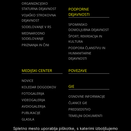
ORGANIZACIJSKO
STATURNA DEJAVNOST
PODPORNE
DEJAVNOSTI
VOJAŠKO STROKOVNA
DEJAVNOST
SPOMINSKO
SODELOVANJE V RS
DOMOLJUBNA DEJAVNOST
MEDNARODNO
ŠPORT, REKREACIJA IN
SODELOVANJE
KULTURA
PRIZNANJA IN ČINI
PODPORA ČLANSTVU IN
HUMANITARNE
DEJAVNOSTI
MEDIJSKI CENTER
POVEZAVE
NOVICE
GIE
KOLEDAR DOGODKOV
FOTOGALERIJA
OSNOVNE INFORMACIJE
VIDEOGALERIJA
ČLANICE GIE
AVDIOGALERIJA
PREDSEDSTVO
PUBLIKACIJE
TEMELJNI DOKUMENTI
GLASILA
NOVICE
MEDIJI O NAS
Spletno mesto uporablja piškotke, s katerimi izboljšujemo
ZASEDANJA