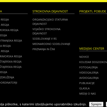
JA
STROKOVNA DEJAVNOST
PROJEKTI, POBUDE 
 REGIJA
ORGANIZACIJSKO STATURNA
DEJAVNOST
 REGIJA
VOJAŠKO STROKOVNA
MORSKA REGIJA
DEJAVNOST
EGIJA
SODELOVANJE V RS
TRANJSKA REGIJA
MEDNARODNO SODELOVANJE
A REGIJA
MEDIJSKI CENTER
PRIZNANJA IN ČINI
REGIJA
RIMORSKA REGIJA
NOVICE
TAJERSKA REGIJA
KOLEDAR DOGODKO
TAJERSKA REGIJA
FOTOGALERIJA
EGIJA
VIDEOGALERIJA
 ZDRUŽENJA
AVDIOGALERIJA
OORDINATORJI
PUBLIKACIJE
GLASILA
MEDIJI O NAS
ja piškotke, s katerimi izboljšujemo uporabniško izkušnjo.
Sprejmi