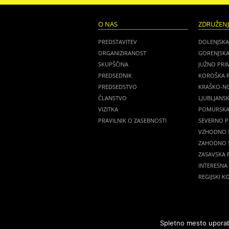
O NAS
ZDRUŽEN
PREDSTAVITEV
DOLENJSKA
ORGANIZIRANOST
GORENJSKA
SKUPŠČINA
JUŽNO PRI
PREDSEDNIK
KOROŠKA R
PREDSEDSTVO
KRAŠKO-NO
ČLANSTVO
LJUBLJANSK
VIZITKA
POMURSKA 
PRAVILNIK O ZASEBNOSTI
SEVERNO P
VZHODNO Š
ZAHODNO Š
ZASAVSKA R
INTERESNA
REGIJSKI K
Spletno mesto uporabl