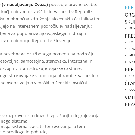
 (v nadaljevanju Zveza)
povezuje pravne osebe,
PRE
dročju obrambe, zaščite in varnosti v Republiki
ORG
ska in območna združenja slovenskih častnikov ter
SKU
lujejo na interesnem področju (v nadaljevanju:
KOM
vljena za popularizacijo vojaškega in drugih
PRE
ev na območju Republike Slovenije.
CV
NAS
cija posebnega družbenega pomena na področju
ARH
ostovoljna, samostojna, stanovska, interesna in
SPO
v svojih vrstah združuje vojaške častnike,
PRE
ruge strokovnjake s področja obrambe, varnosti in
ODB
čne osebe veljajo v moški in ženski slovnični
ČLA
UGO
VIZI
PRA
e v razprave o strokovnih vprašanjih dograjevanja
bnega sistema
bnega sistema zaščite ter reševanja, o tem
daje predloge in pobude;