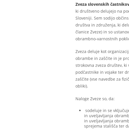
Zveza slovenskih častnikov
ki društveno delujejo na po
Sloveniji. Sem sodijo občin
društva in združenja, ki de
članice Zveze) in so ustano
obrambno-varnostnih poklic
Zveza deluje kot organiza
obrambe in zaščite in je pr
strokovna zveza društev, ki 
podčastnike in vojake ter d
zaščite (vse navedbe za fizi
obliki).
Naloge Zveze so, da:
sodeluje in se vključuj
in uveljavljanja obram
in uveljavljanja obram
sprejema stališča ter 