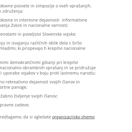
rokovne posvete in simpozije o vseh vprašanjih,
 združenja;
rokovne in interesne dejavnosti informativne
vanja Zveze in nacionalne varnosti;
enotami in poveljstvi Slovenske vojske;
ju in izvajanju različnih oblik dela s širšo
 mladimi, ki prispevajo h krepitvi nacionalne
lnimi demokratičnimi gibanji pri krepitvi
nacionalno obrambnih vprašanj in se pridružuje
li uporabe vojakov v boju proti lastnemu narodu;
no rekreativno dejavnost svojih članov in
portne panoge;
užabno življenje svojih članov;
 pravne zadeve.
predlagamo, da si ogledate
organizacijsko shemo