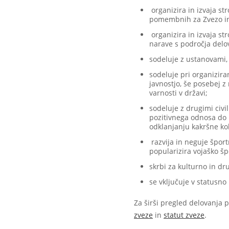
organizira in izvaja st
pomembnih za Zvezo in
organizira in izvaja st
narave s področja delo
sodeluje z ustanovami, 
sodeluje pri organiziran
javnostjo, še posebej z
varnosti v državi;
sodeluje z drugimi civi
pozitivnega odnosa do 
odklanjanju kakršne ko
razvija in neguje šport
popularizira vojaško š
skrbi za kulturno in dr
se vključuje v statusno
Za širši pregled delovanja 
zveze
in
statut zveze
.