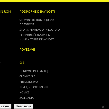
IN ROKI
PODPORNE DEJAVNOSTI
SPOMINSKO DOMOLJUBNA
DEJAVNOST
ŠPORT, REKREACIJA IN KULTURA
PODPORA ČLANSTVU IN
HUMANITARNE DEJAVNOSTI
POVEZAVE
GIE
V
OSNOVNE INFORMACIJE
ČLANICE GIE
PREDSEDSTVO
TEMELJNI DOKUMENTI
NOVICE
ZASEDANJA
ZVEZA SLOVENSKIH ČASTNIKOV
Zavrni
Read more