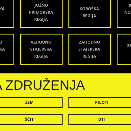
JUŽNO
KA
KOROŠKA
PRIMORSKA
NO
REGIJA
REGIJA
O
VZHODNO
ZAHODNO
Z
KA
ŠTAJERSKA
ŠTAJERSKA
REGIJA
REGIJA
A ZDRUŽENJA
ZSM
PILOTI
ŠČIT
DTI