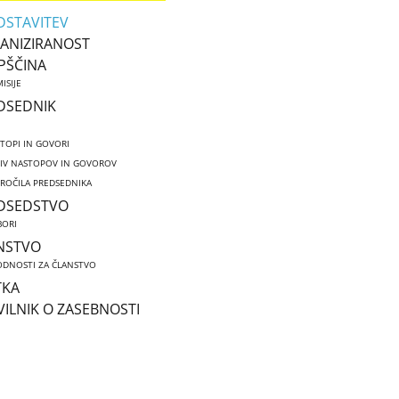
DSTAVITEV
ANIZIRANOST
PŠČINA
ISIJE
DSEDNIK
TOPI IN GOVORI
IV NASTOPOV IN GOVOROV
ROČILA PREDSEDNIKA
DSEDSTVO
ORI
NSTVO
DNOSTI ZA ČLANSTVO
TKA
VILNIK O ZASEBNOSTI