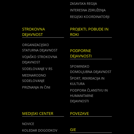
ZASAVSKA REGIJA
INTERESNA ZDRUŽENJA
REGIJSKI KOORDINATORJI
STROKOVNA
PROJEKTI, POBUDE IN
DEJAVNOST
ROKI
ORGANIZACIJSKO
STATURNA DEJAVNOST
PODPORNE
DEJAVNOSTI
VOJAŠKO STROKOVNA
DEJAVNOST
SPOMINSKO
SODELOVANJE V RS
DOMOLJUBNA DEJAVNOST
MEDNARODNO
ŠPORT, REKREACIJA IN
SODELOVANJE
KULTURA
PRIZNANJA IN ČINI
PODPORA ČLANSTVU IN
HUMANITARNE
DEJAVNOSTI
MEDIJSKI CENTER
POVEZAVE
NOVICE
GIE
KOLEDAR DOGODKOV