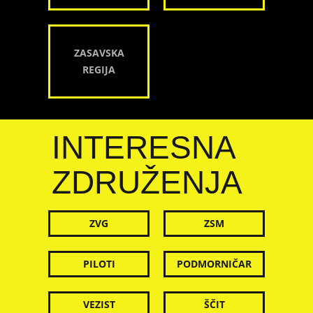
ZASAVSKA
REGIJA
INTERESNA
ZDRUŽENJA
ZVG
ZSM
PILOTI
PODMORNIČAR
VEZIST
ŠČIT