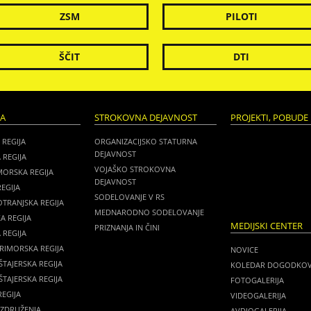
ZSM
PILOTI
ŠČIT
DTI
JA
STROKOVNA DEJAVNOST
PROJEKTI, POBUDE 
 REGIJA
ORGANIZACIJSKO STATURNA
DEJAVNOST
 REGIJA
VOJAŠKO STROKOVNA
MORSKA REGIJA
DEJAVNOST
EGIJA
SODELOVANJE V RS
TRANJSKA REGIJA
MEDNARODNO SODELOVANJE
A REGIJA
MEDIJSKI CENTER
PRIZNANJA IN ČINI
REGIJA
RIMORSKA REGIJA
NOVICE
TAJERSKA REGIJA
KOLEDAR DOGODKO
TAJERSKA REGIJA
FOTOGALERIJA
EGIJA
VIDEOGALERIJA
 ZDRUŽENJA
AVDIOGALERIJA