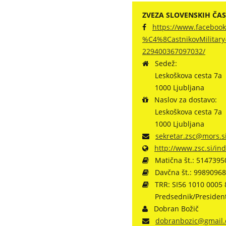
ZVEZA SLOVENSKIH ČA
https://www.facebook
%C4%8CastnikovMilitary-O
229400367097032/
Sedež:
Leskoškova cesta 7a
1000 Ljubljana
Naslov za dostavo:
Leskoškova cesta 7a
1000 Ljubljana
sekretar.zsc@mors.s
http://www.zsc.si/i
Matična št.:
5147395
Davčna št.:
99890968
TRR:
SI56 1010 0005 
Predsednik/President
Dobran Božič
dobranbozic@gmail