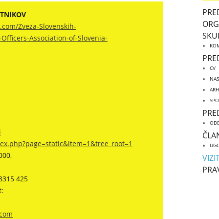
PRE
STNIKOV
ORG
.com/Zveza-Slovenskih-
SKU
fficers-Association-of-Slovenia-
KOM
PRE
CV
NAS
ARH
SPO
PRE
ODB
i
ČLA
ndex.php?page=static&item=1&tree_root=1
UGO
000,
VIZI
PRA
8315 425
:
.com