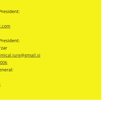
President:
l.com
President:
rzar
mical.jure@gmail.si
 006
eneral:
i