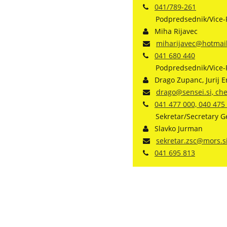
041/789-261
Podpredsednik/Vice-
Miha Rijavec
miharijavec@hotmai
041 680 440
Podpredsednik/Vice-
Drago Zupanc, Jurij E
drago@sensei.si, che
041 477 000, 040 475
Sekretar/Secretary G
Slavko Jurman
sekretar.zsc@mors.s
041 695 813