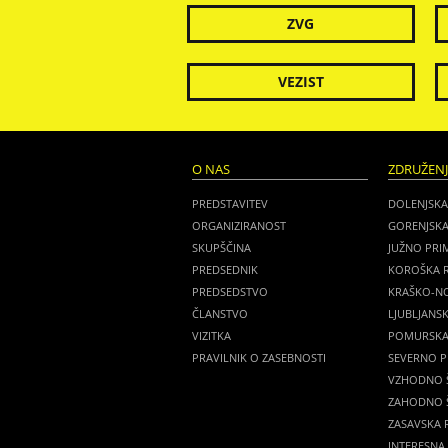
ZVG
VEZIST
O NAS
ZDRUŽEN
PREDSTAVITEV
DOLENJSKA
ORGANIZIRANOST
GORENJSKA
SKUPŠČINA
JUŽNO PRI
PREDSEDNIK
KOROŠKA R
PREDSEDSTVO
KRAŠKO-NO
ČLANSTVO
LJUBLJANSK
VIZITKA
POMURSKA 
PRAVILNIK O ZASEBNOSTI
SEVERNO P
VZHODNO Š
ZAHODNO Š
ZASAVSKA R
INTERESNA