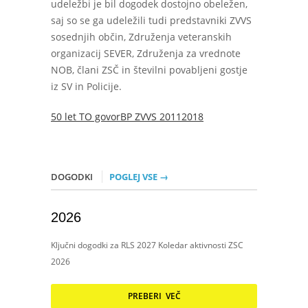
udeležbi je bil dogodek dostojno obeležen,
saj so se ga udeležili tudi predstavniki ZVVS
sosednjih občin, Združenja veteranskih
organizacij SEVER, Združenja za vrednote
NOB, člani ZSČ in številni povabljeni gostje
iz SV in Policije.
50 let TO govorBP ZVVS 20112018
DOGODKI
POGLEJ VSE →
2026
Ključni dogodki za RLS 2027 Koledar aktivnosti ZSC
2026
PREBERI VEČ