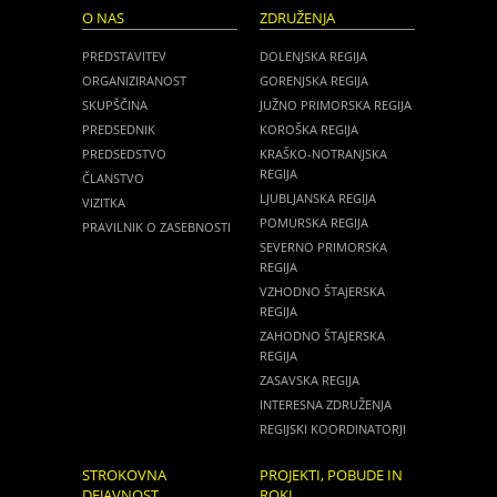
O NAS
ZDRUŽENJA
PREDSTAVITEV
DOLENJSKA REGIJA
ORGANIZIRANOST
GORENJSKA REGIJA
SKUPŠČINA
JUŽNO PRIMORSKA REGIJA
PREDSEDNIK
KOROŠKA REGIJA
PREDSEDSTVO
KRAŠKO-NOTRANJSKA
REGIJA
ČLANSTVO
LJUBLJANSKA REGIJA
VIZITKA
POMURSKA REGIJA
PRAVILNIK O ZASEBNOSTI
SEVERNO PRIMORSKA
REGIJA
VZHODNO ŠTAJERSKA
REGIJA
ZAHODNO ŠTAJERSKA
REGIJA
ZASAVSKA REGIJA
INTERESNA ZDRUŽENJA
REGIJSKI KOORDINATORJI
STROKOVNA
PROJEKTI, POBUDE IN
DEJAVNOST
ROKI