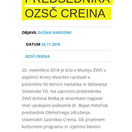
OZSČ CREINA
OBJAVIL
DUŠAN NARDONI
DATUM
24.11.2018
OZSČ CREINA
20. novembra 2018 je bila v Muzeju ZVVS v
vojašnici Kranj otvoritev razstave v
počastitev 50-letnice nastanka in delovanja
Slovenske TO. Na zaprosilo predsednika
ZVVS Antona Reška je otvoritveni nagovor
imel upokojeni polkovnik dr. Bojan Potočnik,
predsednik Območnega združenja
slovenskih častnikov Creina. Ob prijetnem
kulturnem programu in izjemno številni