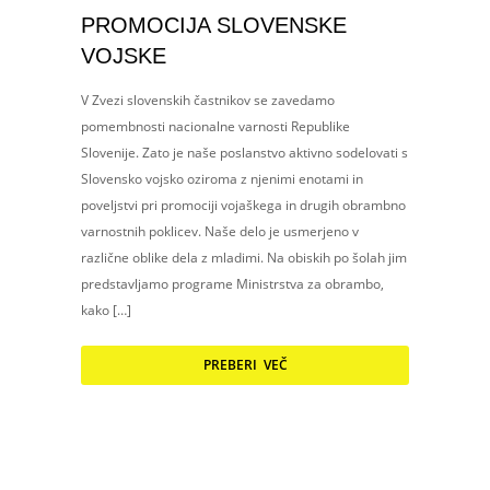
PROMOCIJA SLOVENSKE
VOJSKE
V Zvezi slovenskih častnikov se zavedamo
pomembnosti nacionalne varnosti Republike
Slovenije. Zato je naše poslanstvo aktivno sodelovati s
Slovensko vojsko oziroma z njenimi enotami in
poveljstvi pri promociji vojaškega in drugih obrambno
varnostnih poklicev. Naše delo je usmerjeno v
različne oblike dela z mladimi. Na obiskih po šolah jim
predstavljamo programe Ministrstva za obrambo,
kako […]
PREBERI VEČ