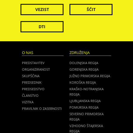
VEZIST
ŠČIT
DTI
O NAS
ZDRUŽENJA
PREDSTAVITEV
DOLENJSKA REGIJA
ORGANIZIRANOST
GORENJSKA REGIJA
SKUPŠČINA
JUŽNO PRIMORSKA REGIJA
PREDSEDNIK
KOROŠKA REGIJA
PREDSEDSTVO
KRAŠKO-NOTRANJSKA
REGIJA
ČLANSTVO
LJUBLJANSKA REGIJA
VIZITKA
POMURSKA REGIJA
PRAVILNIK O ZASEBNOSTI
SEVERNO PRIMORSKA
REGIJA
VZHODNO ŠTAJERSKA
REGIJA