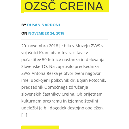
OZSČ CREINA
BY
DUŠAN NARDONI
ON
NOVEMBER 24, 2018
20. novembra 2018 je bila v Muzeju ZVVS v
vojašnici Kranj otvoritev razstave v
počastitev 50-letnice nastanka in delovanja
Slovenske TO. Na zaprosilo predsednika
ZVVS Antona Reška je otvoritveni nagovor
imel upokojeni polkovnik dr. Bojan Potočnik,
predsednik Območnega združenja
slovenskih častnikov Creina. Ob prijetnem
kulturnem programu in izjemno številni
udeležbi je bil dogodek dostojno obeležen,
[…]