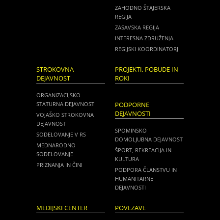
ZAHODNO ŠTAJERSKA
REGIJA
ZASAVSKA REGIJA
INTERESNA ZDRUŽENJA
REGIJSKI KOORDINATORJI
STROKOVNA
PROJEKTI, POBUDE IN
DEJAVNOST
ROKI
ORGANIZACIJSKO
STATURNA DEJAVNOST
PODPORNE
DEJAVNOSTI
VOJAŠKO STROKOVNA
DEJAVNOST
SPOMINSKO
SODELOVANJE V RS
DOMOLJUBNA DEJAVNOST
MEDNARODNO
ŠPORT, REKREACIJA IN
SODELOVANJE
KULTURA
PRIZNANJA IN ČINI
PODPORA ČLANSTVU IN
HUMANITARNE
DEJAVNOSTI
MEDIJSKI CENTER
POVEZAVE