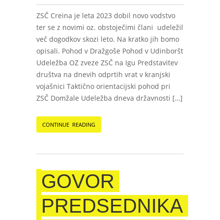
ZSČ Creina je leta 2023 dobil novo vodstvo
ter se z novimi oz. obstoječimi člani udeležil
več dogodkov skozi leto. Na kratko jih bomo
opisali. Pohod v Dražgoše Pohod v Udinboršt
Udeležba OZ zveze ZSČ na Igu Predstavitev
društva na dnevih odprtih vrat v kranjski
vojašnici Taktično orientacijski pohod pri
ZSČ Domžale Udeležba dneva državnosti […]
CONTINUE READING
GOVOR
PREDSEDNIKA