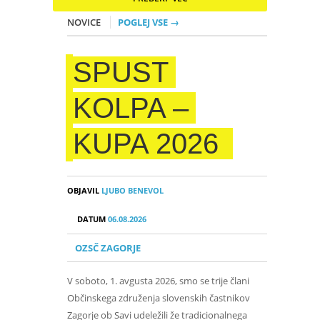
NOVICE
POGLEJ VSE →
SPUST
KOLPA –
KUPA 2026
OBJAVIL
LJUBO BENEVOL
DATUM
06.08.2026
OZSČ ZAGORJE
V soboto, 1. avgusta 2026, smo se trije člani
Občinskega združenja slovenskih častnikov
Zagorje ob Savi udeležili že tradicionalnega