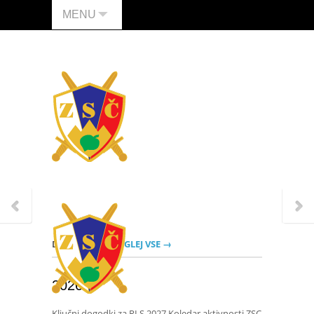
MENU
DOGODKI
POGLEJ VSE →
2026
Ključni dogodki za RLS 2027 Koledar aktivnosti ZSC