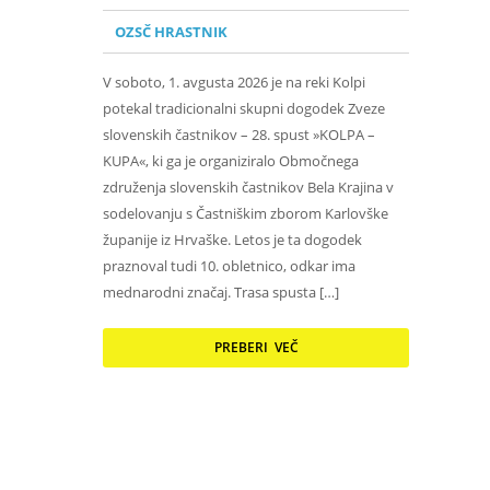
OZSČ HRASTNIK
V soboto, 1. avgusta 2026 je na reki Kolpi
potekal tradicionalni skupni dogodek Zveze
slovenskih častnikov – 28. spust »KOLPA –
KUPA«, ki ga je organiziralo Območnega
združenja slovenskih častnikov Bela Krajina v
sodelovanju s Častniškim zborom Karlovške
županije iz Hrvaške. Letos je ta dogodek
praznoval tudi 10. obletnico, odkar ima
mednarodni značaj. Trasa spusta […]
PREBERI VEČ