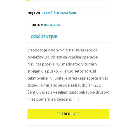
OBJAVIL
FRANČIŠEK ZAVAŠNIK
DATUM
04.08.2026
OZSČ ŠENTJUR
V soboto je v Koprivnici na Hrvaškem ob
obeležitvi 31. obletnice vojaške operacije
Nevihta potekal 13. mednarodni turnir v
streljanju s puško, ki je tudi letos združil
tekmovalce in ljubitelje strelskega športa iz več
držav. Turnirja so se udeležili tudi člani ZSČ
Šentjur, ki so z veseljem zastopali svoje društvo
in se pomerili z udeleženci […]
PREBERI VEČ