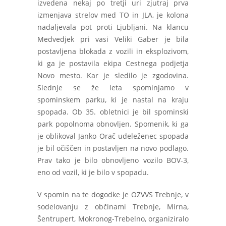
izvedena nekaj po tretji uri zjutraj prva
izmenjava strelov med TO in JLA, je kolona
nadaljevala pot proti Ljubljani. Na klancu
Medvedjek pri vasi Veliki Gaber je bila
postavljena blokada z vozili in eksplozivom,
ki ga je postavila ekipa Cestnega podjetja
Novo mesto. Kar je sledilo je zgodovina.
Slednje se že leta spominjamo v
spominskem parku, ki je nastal na kraju
spopada. Ob 35. obletnici je bil spominski
park popolnoma obnovljen. Spomenik, ki ga
je oblikoval Janko Orač udeleženec spopada
je bil očiščen in postavljen na novo podlago.
Prav tako je bilo obnovljeno vozilo BOV-3,
eno od vozil, ki je bilo v spopadu.
V spomin na te dogodke je OZVVS Trebnje, v
sodelovanju z občinami Trebnje, Mirna,
Šentrupert, Mokronog-Trebelno, organiziralo