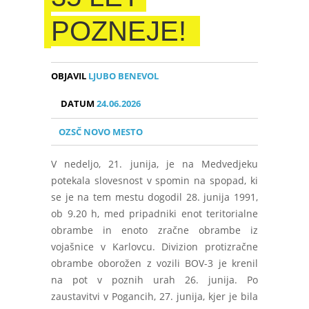
POZNEJE!
OBJAVIL
LJUBO BENEVOL
DATUM
24.06.2026
OZSČ NOVO MESTO
V nedeljo, 21. junija, je na Medvedjeku
potekala slovesnost v spomin na spopad, ki
se je na tem mestu dogodil 28. junija 1991,
ob 9.20 h, med pripadniki enot teritorialne
obrambe in enoto zračne obrambe iz
vojašnice v Karlovcu. Divizion protizračne
obrambe oborožen z vozili BOV-3 je krenil
na pot v poznih urah 26. junija. Po
zaustavitvi v Pogancih, 27. junija, kjer je bila