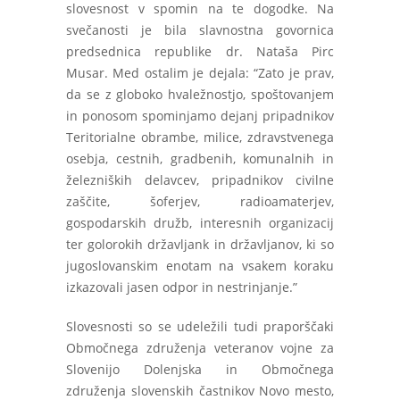
slovesnost v spomin na te dogodke. Na
svečanosti je bila slavnostna govornica
predsednica republike dr. Nataša Pirc
Musar. Med ostalim je dejala: “Zato je prav,
da se z globoko hvaležnostjo, spoštovanjem
in ponosom spominjamo dejanj pripadnikov
Teritorialne obrambe, milice, zdravstvenega
osebja, cestnih, gradbenih, komunalnih in
železniških delavcev, pripadnikov civilne
zaščite, šoferjev, radioamaterjev,
gospodarskih družb, interesnih organizacij
ter golorokih državljank in državljanov, ki so
jugoslovanskim enotam na vsakem koraku
izkazovali jasen odpor in nestrinjanje.”
Slovesnosti so se udeležili tudi praporščaki
Območnega združenja veteranov vojne za
Slovenijo Dolenjska in Območnega
združenja slovenskih častnikov Novo mesto,