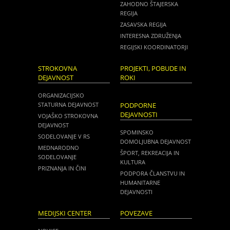
ZAHODNO ŠTAJERSKA
REGIJA
ZASAVSKA REGIJA
INTERESNA ZDRUŽENJA
REGIJSKI KOORDINATORJI
STROKOVNA
PROJEKTI, POBUDE IN
DEJAVNOST
ROKI
ORGANIZACIJSKO
STATURNA DEJAVNOST
PODPORNE
DEJAVNOSTI
VOJAŠKO STROKOVNA
DEJAVNOST
SPOMINSKO
SODELOVANJE V RS
DOMOLJUBNA DEJAVNOST
MEDNARODNO
ŠPORT, REKREACIJA IN
SODELOVANJE
KULTURA
PRIZNANJA IN ČINI
PODPORA ČLANSTVU IN
HUMANITARNE
DEJAVNOSTI
MEDIJSKI CENTER
POVEZAVE