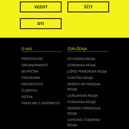
VEZIST
ŠČIT
DTI
O NAS
ZDRUŽENJA
PREDSTAVITEV
DOLENJSKA REGIJA
ORGANIZIRANOST
GORENJSKA REGIJA
SKUPŠČINA
JUŽNO PRIMORSKA REGIJA
PREDSEDNIK
KOROŠKA REGIJA
PREDSEDSTVO
KRAŠKO-NOTRANJSKA
REGIJA
ČLANSTVO
LJUBLJANSKA REGIJA
VIZITKA
POMURSKA REGIJA
PRAVILNIK O ZASEBNOSTI
SEVERNO PRIMORSKA
REGIJA
VZHODNO ŠTAJERSKA
REGIJA