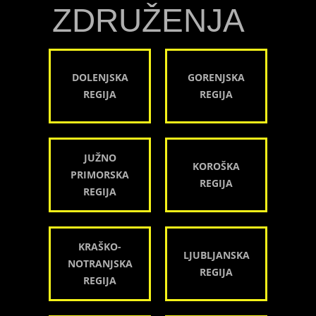
ZDRUŽENJA
DOLENJSKA
GORENJSKA
REGIJA
REGIJA
JUŽNO
KOROŠKA
PRIMORSKA
REGIJA
REGIJA
KRAŠKO-
LJUBLJANSKA
NOTRANJSKA
REGIJA
REGIJA