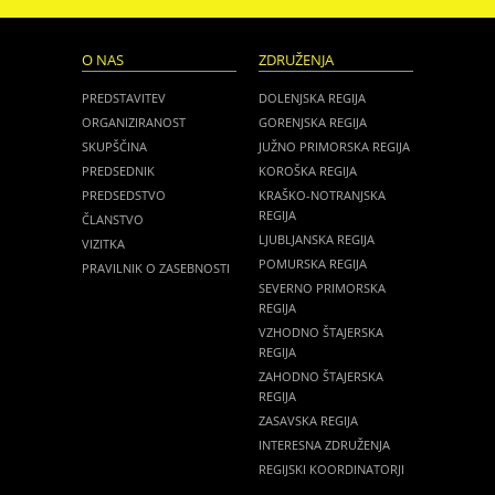
O NAS
ZDRUŽENJA
PREDSTAVITEV
DOLENJSKA REGIJA
ORGANIZIRANOST
GORENJSKA REGIJA
SKUPŠČINA
JUŽNO PRIMORSKA REGIJA
PREDSEDNIK
KOROŠKA REGIJA
PREDSEDSTVO
KRAŠKO-NOTRANJSKA
REGIJA
ČLANSTVO
LJUBLJANSKA REGIJA
VIZITKA
POMURSKA REGIJA
PRAVILNIK O ZASEBNOSTI
SEVERNO PRIMORSKA
REGIJA
VZHODNO ŠTAJERSKA
REGIJA
ZAHODNO ŠTAJERSKA
REGIJA
ZASAVSKA REGIJA
INTERESNA ZDRUŽENJA
REGIJSKI KOORDINATORJI