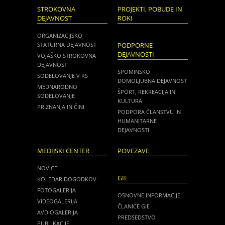
STROKOVNA
PROJEKTI, POBUDE IN
DEJAVNOST
ROKI
ORGANIZACIJSKO
STATURNA DEJAVNOST
PODPORNE
DEJAVNOSTI
VOJAŠKO STROKOVNA
DEJAVNOST
SPOMINSKO
SODELOVANJE V RS
DOMOLJUBNA DEJAVNOST
MEDNARODNO
ŠPORT, REKREACIJA IN
SODELOVANJE
KULTURA
PRIZNANJA IN ČINI
PODPORA ČLANSTVU IN
HUMANITARNE
DEJAVNOSTI
MEDIJSKI CENTER
POVEZAVE
NOVICE
GIE
KOLEDAR DOGODKOV
FOTOGALERIJA
OSNOVNE INFORMACIJE
VIDEOGALERIJA
ČLANICE GIE
AVDIOGALERIJA
PREDSEDSTVO
PUBLIKACIJE