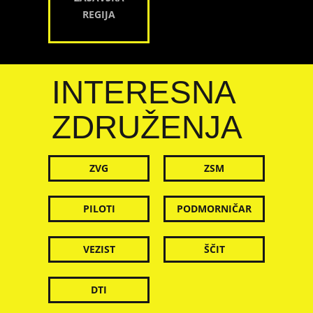
REGIJA
INTERESNA
ZDRUŽENJA
ZVG
ZSM
PILOTI
PODMORNIČAR
VEZIST
ŠČIT
DTI