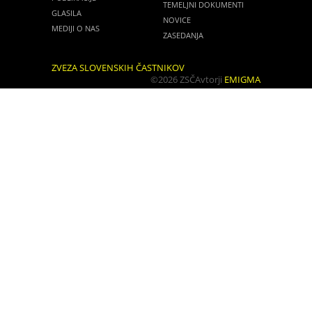
TEMELJNI DOKUMENTI
GLASILA
NOVICE
MEDIJI O NAS
ZASEDANJA
ZVEZA SLOVENSKIH ČASTNIKOV
©2026 ZSČ
Avtorji
EMIGMA