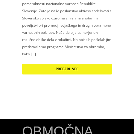
pomembnosti nacionalne varnosti Republike
Slovenije. Zato je naše poslanstvo aktivno sodelovati s
Slovensko vojsko oziroma z njenimi enotami in
poveljstvi pri promociji vojaškega in drugih obrambno
varnostnih poklicev. Naše delo je usmerjeno v
različne oblike dela z mladimi. Na obiskih po šolah jim
predstavljamo programe Ministrstva za obrambo,
kako […]
PREBERI VEČ
OBMOČNA