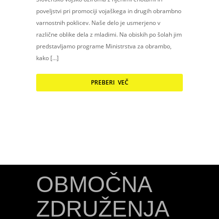
poveljstvi pri promociji vojaškega in drugih obrambno
varnostnih poklicev. Naše delo je usmerjeno v
različne oblike dela z mladimi. Na obiskih po šolah jim
predstavljamo programe Ministrstva za obrambo,
kako […]
PREBERI VEČ
OBMOČNA
ZDRUŽENJA