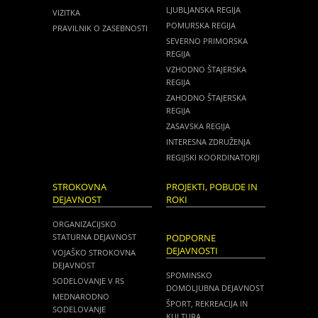
LJUBLJANSKA REGIJA
VIZITKA
POMURSKA REGIJA
PRAVILNIK O ZASEBNOSTI
SEVERNO PRIMORSKA
REGIJA
VZHODNO ŠTAJERSKA
REGIJA
ZAHODNO ŠTAJERSKA
REGIJA
ZASAVSKA REGIJA
INTERESNA ZDRUŽENJA
REGIJSKI KOORDINATORJI
STROKOVNA
PROJEKTI, POBUDE IN
DEJAVNOST
ROKI
ORGANIZACIJSKO
STATURNA DEJAVNOST
PODPORNE
DEJAVNOSTI
VOJAŠKO STROKOVNA
DEJAVNOST
SPOMINSKO
SODELOVANJE V RS
DOMOLJUBNA DEJAVNOST
MEDNARODNO
ŠPORT, REKREACIJA IN
SODELOVANJE
KULTURA