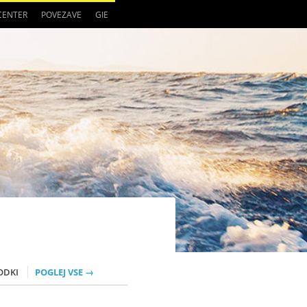
 CENTER
POVEZAVE
GIE
ODKI
POGLEJ VSE →