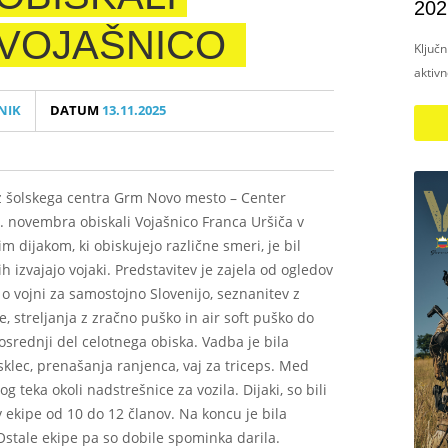
202
VOJAŠNICO
Ključ
aktiv
NIK
DATUM
13.11.2025
iz šolskega centra Grm Novo mesto – Center
1. novembra obiskali Vojašnico Franca Uršiča v
ijakom, ki obiskujejo različne smeri, je bil
ih izvajajo vojaki. Predstavitev je zajela od ogledov
 vojni za samostojno Slovenijo, seznanitev z
, streljanja z zračno puško in air soft puško do
 osrednji del celotnega obiska. Vadba je bila
: sklec, prenašanja ranjenca, vaj za triceps. Med
og teka okoli nadstrešnice za vozila. Dijaki, so bili
 v ekipe od 10 do 12 članov. Na koncu je bila
Ostale ekipe pa so dobile spominka darila.