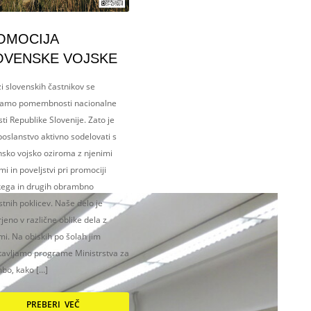
OMOCIJA
OVENSKE VOJSKE
i slovenskih častnikov se
amo pomembnosti nacionalne
ti Republike Slovenije. Zato je
oslanstvo aktivno sodelovati s
nsko vojsko oziroma z njenimi
i in poveljstvi pri promociji
kega in drugih obrambno
tnih poklicev. Naše delo je
eno v različne oblike dela z
i. Na obiskih po šolah jim
tavljamo programe Ministrstva za
bo, kako […]
PREBERI VEČ