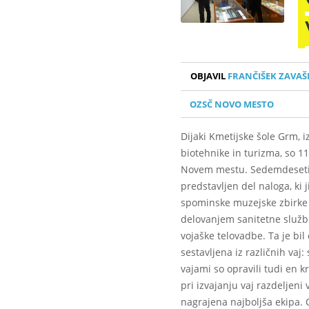
OBJAVIL
FRANČIŠEK ZAVAŠ
OZSČ NOVO MESTO
Dijaki Kmetijske šole Grm, 
biotehnike in turizma, so 1
Novem mestu. Sedemdesetim d
predstavljen del naloga, ki j
spominske muzejske zbirke o
delovanjem sanitetne službe
vojaške telovadbe. Ta je bil
sestavljena iz različnih vaj
vajami so opravili tudi en kr
pri izvajanju vaj razdeljeni
nagrajena najboljša ekipa. 