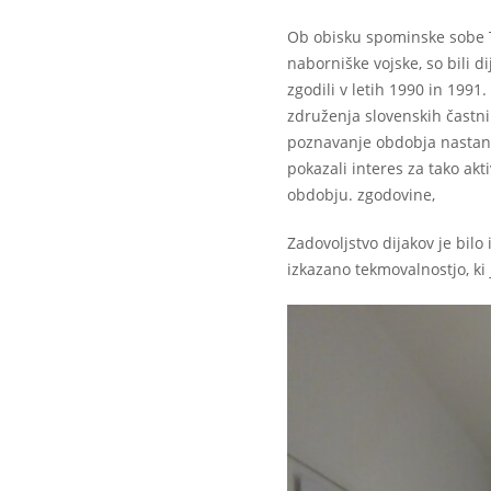
Ob obisku spominske sobe T
naborniške vojske, so bili d
zgodili v letih 1990 in 1991
združenja slovenskih častni
poznavanje obdobja nastank
pokazali interes za tako ak
obdobju. zgodovine,
Zadovoljstvo dijakov je bilo
izkazano tekmovalnostjo, ki