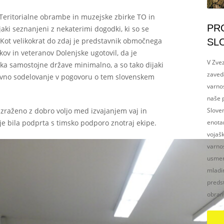
eritorialne obrambe in muzejske zbirke TO in
PR
ijaki seznanjeni z nekaterimi dogodki, ki so se
. Kot velikokrat do zdaj je predstavnik območnega
SL
kov in veteranov Dolenjske ugotovil, da je
V Zvez
a samostojne države minimalno, a so tako dijaki
zaved
tivno sodelovanje v pogovoru o tem slovenskem
varnos
naše p
Slove
 izraženo z dobro voljo med izvajanjem vaj in
enotam
 je bila podprta s timsko podporo znotraj ekipe.
vojaš
varnos
usmerj
mladim
preds
obram