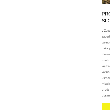
PR
SL
V Zvez
zaved
varnos
naše p
Slove
enotam
vojaš
varnos
usmerj
mladim
preds
obram