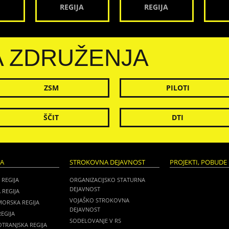
REGIJA
REGIJA
A ZDRUŽENJA
ZSM
PILOTI
ŠČIT
DTI
JA
STROKOVNA DEJAVNOST
PROJEKTI, POBUDE 
 REGIJA
ORGANIZACIJSKO STATURNA
DEJAVNOST
 REGIJA
VOJAŠKO STROKOVNA
MORSKA REGIJA
DEJAVNOST
EGIJA
SODELOVANJE V RS
TRANJSKA REGIJA