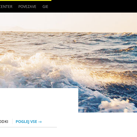
 CENTER
POVEZAVE
GIE
ODKI
POGLEJ VSE →