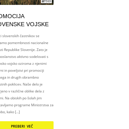
OMOCIJA
OVENSKE VOJSKE
i slovenskih častnikov se
amo pomembnosti nacionalne
ti Republike Slovenije. Zato je
oslanstvo aktivno sodelovati s
nsko vojsko oziroma z njenimi
i in poveljstvi pri promociji
kega in drugih obrambno
tnih poklicev. Naše delo je
eno v različne oblike dela z
i. Na obiskih po šolah jim
tavljamo programe Ministrstva za
bo, kako […]
PREBERI VEČ