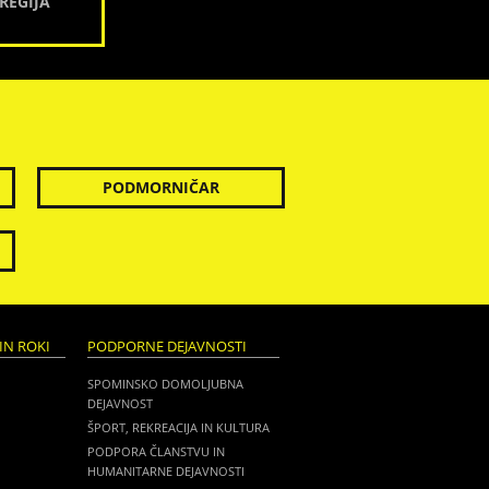
REGIJA
PODMORNIČAR
IN ROKI
PODPORNE DEJAVNOSTI
SPOMINSKO DOMOLJUBNA
DEJAVNOST
ŠPORT, REKREACIJA IN KULTURA
PODPORA ČLANSTVU IN
HUMANITARNE DEJAVNOSTI