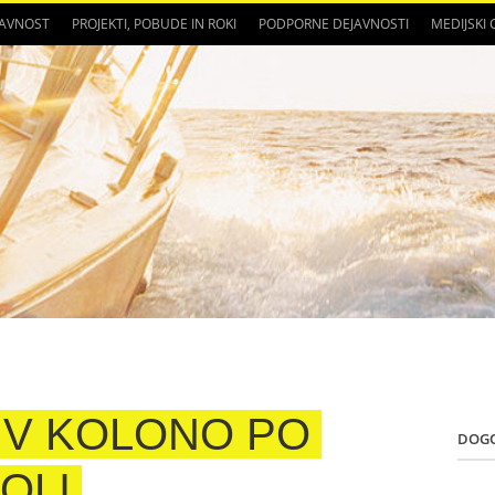
JAVNOST
PROJEKTI, POBUDE IN ROKI
PODPORNE DEJAVNOSTI
MEDIJSKI
 V KOLONO PO
DOG
OLI