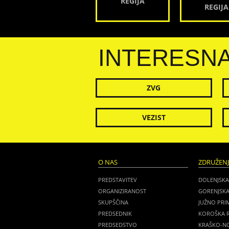
REGIJA
REGIJA
INTERESN
ZVG
VEZIST
O NAS
ZDRUŽEN
PREDSTAVITEV
DOLENJSKA
ORGANIZIRANOST
GORENJSKA
SKUPŠČINA
JUŽNO PRI
PREDSEDNIK
KOROŠKA R
PREDSEDSTVO
KRAŠKO-NO