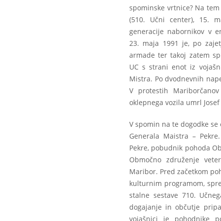
spominske vrtnice? Na tem 
(510. Učni center), 15. 
generacije nabornikov v e
23. maja 1991 je, po zajet
armade ter takoj zatem spu
UC s strani enot iz vojašn
Mistra. Po dvodnevnih napet
V protestih Mariborčanov 
oklepnega vozila umrl Josef
V spomin na te dogodke se o
Generala Maistra – Pekre.
Pekre, pobudnik pohoda Ob
Območno združenje veter
Maribor. Pred začetkom poho
kulturnim programom, spreg
stalne sestave 710. Učneg
dogajanje in občutje prip
vojašnici je pohodnike p