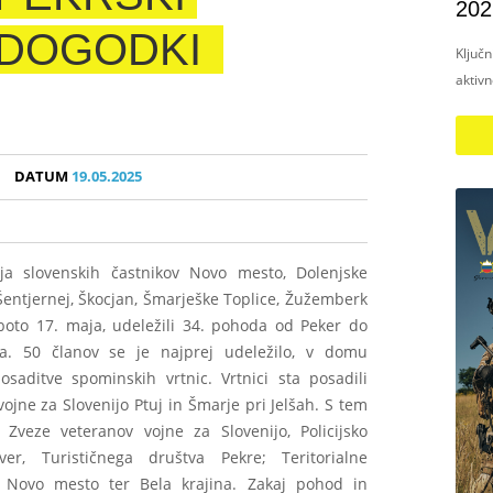
202
DOGODKI
Ključ
aktiv
DATUM
19.05.2025
a slovenskih častnikov Novo mesto, Dolenjske
 Šentjernej, Škocjan, Šmarješke Toplice, Žužemberk
oboto 17. maja, udeležili 34. pohoda od Peker do
ra. 50 članov se je najprej udeležilo, v domu
saditve spominskih vrtnic. Vrtnici sta posadili
vojne za Slovenijo Ptuj in Šmarje pri Jelšah. S tem
 Zveze veteranov vojne za Slovenijo, Policijsko
er, Turističnega društva Pekre; Teritorialne
ovo mesto ter Bela krajina. Zakaj pohod in