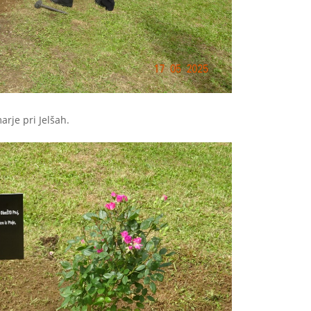
arje pri Jelšah.