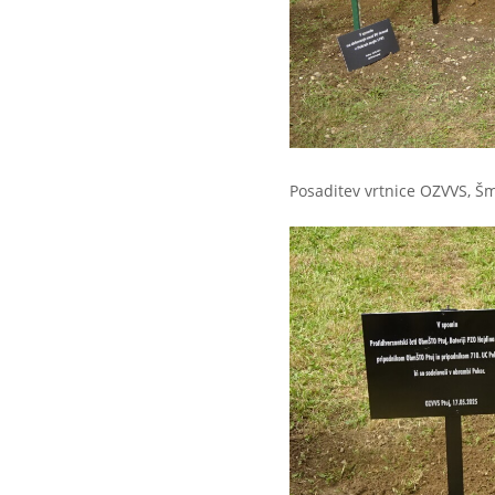
Posaditev vrtnice OZVVS, Šm