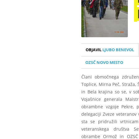
OBJAVIL
LJUBO BENEVOL
OZSČ NOVO MESTO
Člani območnega združenj
Toplice, Mirna Peč, Straža,
in Bela krajina so se, v s
Vojašnice generala Maist
obrambne vzgoje Pekre, po
delegaciji Zveze veteranov 
sta se pridružili vrtnicam
veteranskega društva Sev
obrambe Ormož in OZSČ N