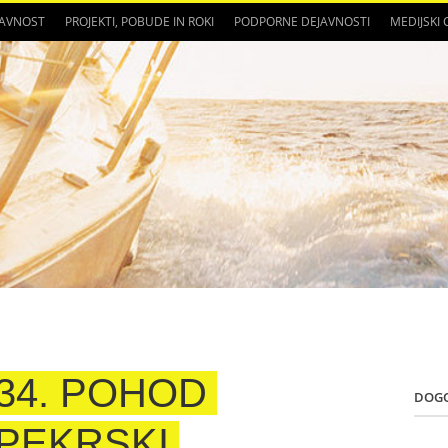
JAVNOST
PROJEKTI, POBUDE IN ROKI
PODPORNE DEJAVNOSTI
MEDIJSKI
34. POHOD
DOG
PEKRSKI