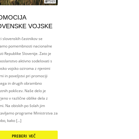
OMOCIJA
OVENSKE VOJSKE
i slovenskih častnikov se
amo pomembnosti nacionalne
ti Republike Slovenije. Zato je
oslanstvo aktivno sodelovati s
nsko vojsko oziroma z njenimi
i in poveljstvi pri promociji
kega in drugih obrambno
tnih poklicev. Naše delo je
eno v različne oblike dela z
i. Na obiskih po šolah jim
tavljamo programe Ministrstva za
bo, kako […]
PREBERI VEČ