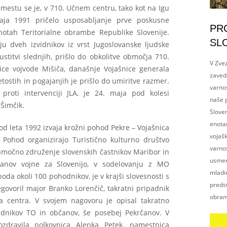
mestu se je, v 710. Učnem centru, tako kot na Igu
maja 1991 pričelo usposabljanje prve poskusne
PR
notah Teritorialne obrambe Republike Slovenije.
SL
ju dveh izvidnikov iz vrst Jugoslovanske ljudske
stitvi slednjih, prišlo do obkolitve območja 710.
V Zvez
ice vojvode Mišiča, današnje Vojašnice generala
zaved
ostih in pogajanjih je prišlo do umiritve razmer.
varnos
proti intervenciji JLA, je 24. maja pod kolesi
naše p
 Šimčik.
Slove
enotam
d leta 1992 izvaja krožni pohod Pekre – Vojašnica
vojaš
 Pohod organizirajo Turistično kulturno društvo
varnos
močno združenje slovenskih častnikov Maribor in
usmerj
anov vojne za Slovenijo, v sodelovanju z MO
mladim
da okoli 100 pohodnikov, je v krajši slovesnosti s
preds
ovoril major Branko Lorenčič, takratni pripadnik
obram
a centra. V svojem nagovoru je opisal takratno
adnikov TO in občanov, še posebej Pekrčanov. V
ozdravila polkovnica Alenka Petek, namestnica