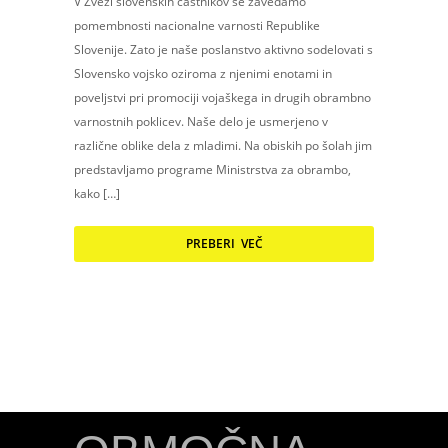
V Zvezi slovenskih častnikov se zavedamo
pomembnosti nacionalne varnosti Republike
Slovenije. Zato je naše poslanstvo aktivno sodelovati s
Slovensko vojsko oziroma z njenimi enotami in
poveljstvi pri promociji vojaškega in drugih obrambno
varnostnih poklicev. Naše delo je usmerjeno v
različne oblike dela z mladimi. Na obiskih po šolah jim
predstavljamo programe Ministrstva za obrambo,
kako […]
PREBERI VEČ