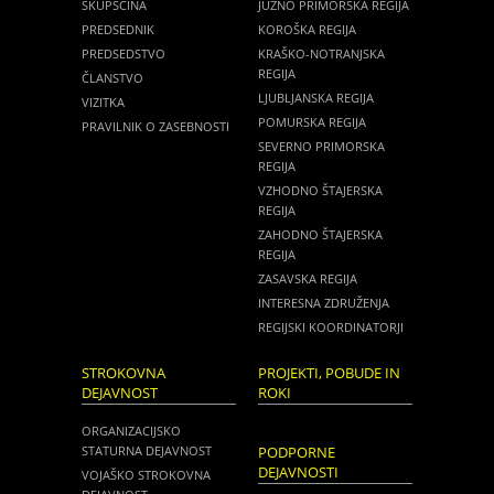
SKUPŠČINA
JUŽNO PRIMORSKA REGIJA
PREDSEDNIK
KOROŠKA REGIJA
PREDSEDSTVO
KRAŠKO-NOTRANJSKA
REGIJA
ČLANSTVO
LJUBLJANSKA REGIJA
VIZITKA
POMURSKA REGIJA
PRAVILNIK O ZASEBNOSTI
SEVERNO PRIMORSKA
REGIJA
VZHODNO ŠTAJERSKA
REGIJA
ZAHODNO ŠTAJERSKA
REGIJA
ZASAVSKA REGIJA
INTERESNA ZDRUŽENJA
REGIJSKI KOORDINATORJI
STROKOVNA
PROJEKTI, POBUDE IN
DEJAVNOST
ROKI
ORGANIZACIJSKO
STATURNA DEJAVNOST
PODPORNE
DEJAVNOSTI
VOJAŠKO STROKOVNA