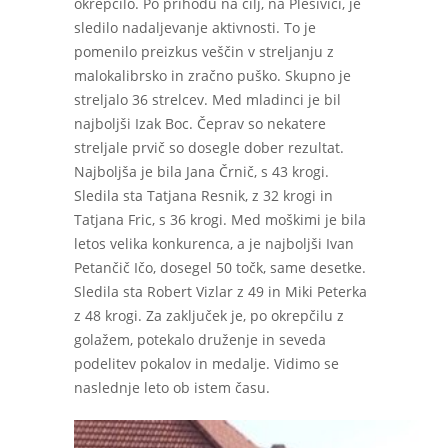
okrepčilo. Po prihodu na cilj, na Plešivici, je
sledilo nadaljevanje aktivnosti. To je
pomenilo preizkus veščin v streljanju z
malokalibrsko in zračno puško. Skupno je
streljalo 36 strelcev. Med mladinci je bil
najboljši Izak Boc. Čeprav so nekatere
streljale prvič so dosegle dober rezultat.
Najboljša je bila Jana Črnič, s 43 krogi.
Sledila sta Tatjana Resnik, z 32 krogi in
Tatjana Fric, s 36 krogi. Med moškimi je bila
letos velika konkurenca, a je najboljši Ivan
Petančič Ičo, dosegel 50 točk, same desetke.
Sledila sta Robert Vizlar z 49 in Miki Peterka
z 48 krogi. Za zaključek je, po okrepčilu z
golažem, potekalo druženje in seveda
podelitev pokalov in medalje. Vidimo se
naslednje leto ob istem času.