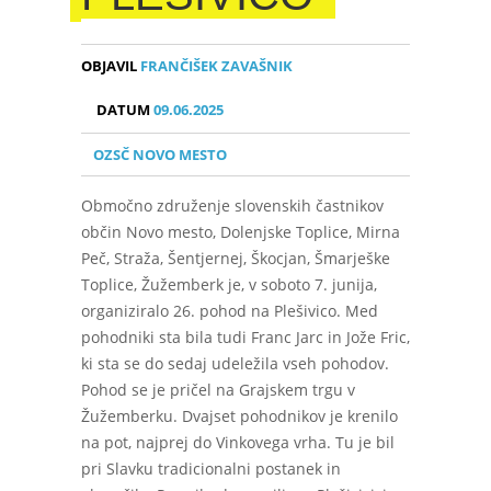
OBJAVIL
FRANČIŠEK ZAVAŠNIK
DATUM
09.06.2025
OZSČ NOVO MESTO
Območno združenje slovenskih častnikov
občin Novo mesto, Dolenjske Toplice, Mirna
Peč, Straža, Šentjernej, Škocjan, Šmarješke
Toplice, Žužemberk je, v soboto 7. junija,
organiziralo 26. pohod na Plešivico. Med
pohodniki sta bila tudi Franc Jarc in Jože Fric,
ki sta se do sedaj udeležila vseh pohodov.
Pohod se je pričel na Grajskem trgu v
Žužemberku. Dvajset pohodnikov je krenilo
na pot, najprej do Vinkovega vrha. Tu je bil
pri Slavku tradicionalni postanek in