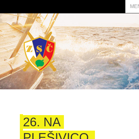
ME
26. NA
PLEŠIVICO