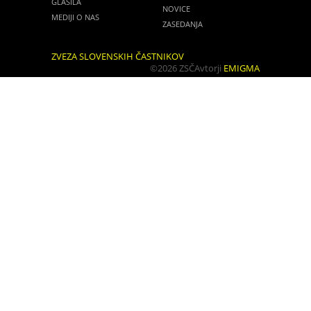
GLASILA
NOVICE
MEDIJI O NAS
ZASEDANJA
ZVEZA SLOVENSKIH ČASTNIKOV
©2026 ZSČ
Avtorji
EMIGMA