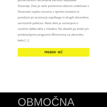
pomembnosti nacionalne varnosti Republike
Slovenije. Zato je naše poslanstvo aktivno sodelovati s
Slovensko vojsko oziroma z njenimi enotami in
poveljstvi pri promociji vojaškega in drugih obrambno
varnostnih poklicev. Naše delo je usmerjeno v
različne oblike dela z mladimi. Na obiskih po šolah jim
predstavljamo programe Ministrstva za obrambo,
kako […]
PREBERI VEČ
OBMOČNA