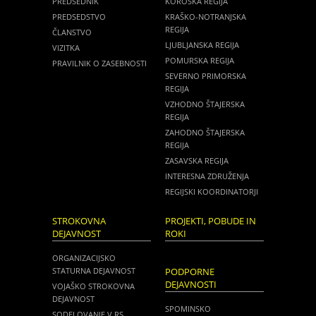
PREDSEDNIK
KOROŠKA REGIJA
PREDSEDSTVO
KRAŠKO-NOTRANJSKA
REGIJA
ČLANSTVO
LJUBLJANSKA REGIJA
VIZITKA
POMURSKA REGIJA
PRAVILNIK O ZASEBNOSTI
SEVERNO PRIMORSKA
REGIJA
VZHODNO ŠTAJERSKA
REGIJA
ZAHODNO ŠTAJERSKA
REGIJA
ZASAVSKA REGIJA
INTERESNA ZDRUŽENJA
REGIJSKI KOORDINATORJI
STROKOVNA
PROJEKTI, POBUDE IN
DEJAVNOST
ROKI
ORGANIZACIJSKO
STATURNA DEJAVNOST
PODPORNE
DEJAVNOSTI
VOJAŠKO STROKOVNA
DEJAVNOST
SPOMINSKO
SODELOVANJE V RS