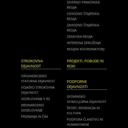
SEVERNO PRIMORSKA
REGIJA
VZHODNO ŠTAJERSKA
REGIJA
ZAHODNO ŠTAJERSKA
REGIJA
ZASAVSKA REGIJA
INTERESNA ZDRUŽENJA
REGIJSKI KOORDINATORJI
STROKOVNA
PROJEKTI, POBUDE IN
DEJAVNOST
ROKI
ORGANIZACIJSKO
STATURNA DEJAVNOST
PODPORNE
DEJAVNOSTI
VOJAŠKO STROKOVNA
DEJAVNOST
SPOMINSKO
SODELOVANJE V RS
DOMOLJUBNA DEJAVNOST
MEDNARODNO
ŠPORT, REKREACIJA IN
SODELOVANJE
KULTURA
PRIZNANJA IN ČINI
PODPORA ČLANSTVU IN
HUMANITARNE