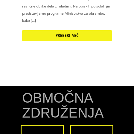
različne oblike dela z mladimi. Na obiskih po šolah jim
predstavljamo programe Ministrstva za obrambo,
kako […]
PREBERI VEČ
OBMOČNA
ZDRUŽENJA