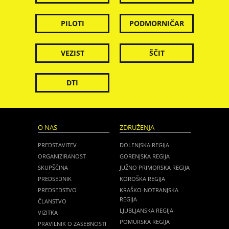
PILOTI
PODMORNIČAR
VEZIST
ŠČIT
DTI
O NAS
ZDRUŽENJA
PREDSTAVITEV
DOLENJSKA REGIJA
ORGANIZIRANOST
GORENJSKA REGIJA
SKUPŠČINA
JUŽNO PRIMORSKA REGIJA
PREDSEDNIK
KOROŠKA REGIJA
PREDSEDSTVO
KRAŠKO-NOTRANJSKA
REGIJA
ČLANSTVO
LJUBLJANSKA REGIJA
VIZITKA
POMURSKA REGIJA
PRAVILNIK O ZASEBNOSTI