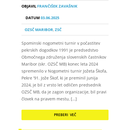
OBJAVIL
FRANČIŠEK ZAVAŠNIK
DATUM
03.06.2025
OZSČ MARIBOR
,
ZSČ
Spominski nogometni turnir v počastitev
pekrskih dogodkov 1991 je predsedstvo
Območnega združenja slovenskih častnikov
Maribor (skr. OZSČ MB) konec leta 2024
spremenilo v Nogometni turnir Jožeta Škofa,
Pekre ’91. Jože Škof, ki je preminil junija
2024, je bil z vrsto let odličen predsednik
OZSČ MB, da je zagon organizacije, bil pravi
človek na pravem mestu, […]
PREBERI VEČ