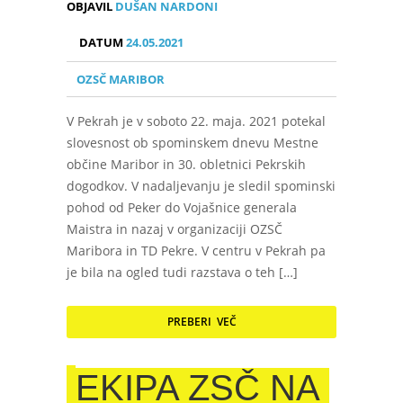
OBJAVIL
DUŠAN NARDONI
DATUM
24.05.2021
OZSČ MARIBOR
V Pekrah je v soboto 22. maja. 2021 potekal
slovesnost ob spominskem dnevu Mestne
občine Maribor in 30. obletnici Pekrskih
dogodkov. V nadaljevanju je sledil spominski
pohod od Peker do Vojašnice generala
Maistra in nazaj v organizaciji OZSČ
Maribora in TD Pekre. V centru v Pekrah pa
je bila na ogled tudi razstava o teh […]
PREBERI VEČ
EKIPA ZSČ NA