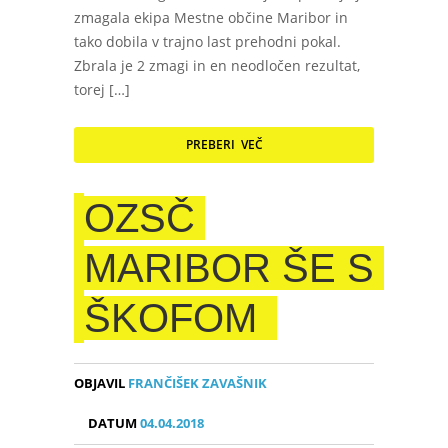
zmagala ekipa Mestne občine Maribor in
tako dobila v trajno last prehodni pokal.
Zbrala je 2 zmagi in en neodločen rezultat,
torej […]
PREBERI VEČ
OZSČ
MARIBOR ŠE S
ŠKOFOM
OBJAVIL
FRANČIŠEK ZAVAŠNIK
DATUM
04.04.2018