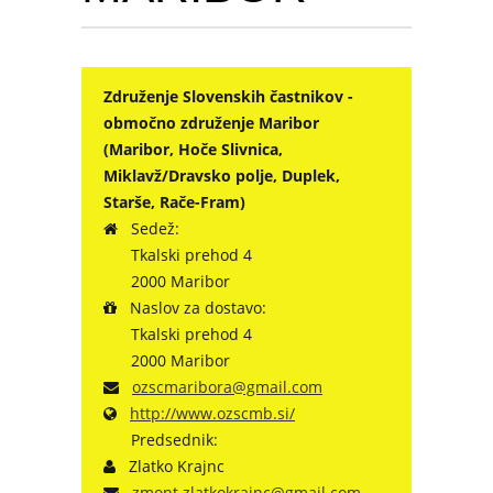
Združenje Slovenskih častnikov -
območno združenje Maribor
(Maribor, Hoče Slivnica,
Miklavž/Dravsko polje, Duplek,
Starše, Rače-Fram)
Sedež:
Tkalski prehod 4
2000 Maribor
Naslov za dostavo:
Tkalski prehod 4
2000 Maribor
ozscmaribora@gmail.com
http://www.ozscmb.si/
Predsednik:
Zlatko Krajnc
zmont.zlatkokrajnc@gmail.com