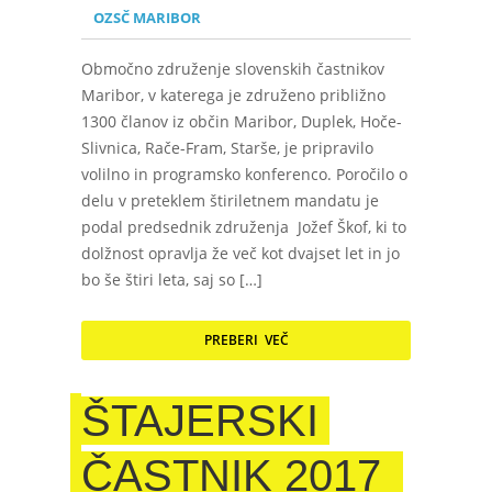
OZSČ MARIBOR
Območno združenje slovenskih častnikov
Maribor, v katerega je združeno približno
1300 članov iz občin Maribor, Duplek, Hoče-
Slivnica, Rače-Fram, Starše, je pripravilo
volilno in programsko konferenco. Poročilo o
delu v preteklem štiriletnem mandatu je
podal predsednik združenja Jožef Škof, ki to
dolžnost opravlja že več kot dvajset let in jo
bo še štiri leta, saj so […]
PREBERI VEČ
ŠTAJERSKI
ČASTNIK 2017