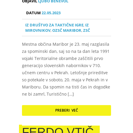
OBJAVIL
LJUBO BENEVOL
DATUM
22.05.2023
IZ DRUŠTVO ZA TAKTIČNE IGRE
,
IZ
MIROVNIKOV
,
OZSČ MARIBOR
,
ZSČ
Mestna občina Maribor je 23. maj razglasila
za spominski dan, saj so na ta dan leta 1991
vojaki Teritorialne obrambe zaščitili prvo
generacijo slovenskih nabornikov v 710.
učnem centru v Pekrah. Letošnje prireditve
so potekale v soboto, 20. maja v Pekrah in v
Mariboru. Da spomin na tisti čas in dogodke
ne bi zamrl, Turistično […]
PREBERI VEČ
FERDO VTIČ