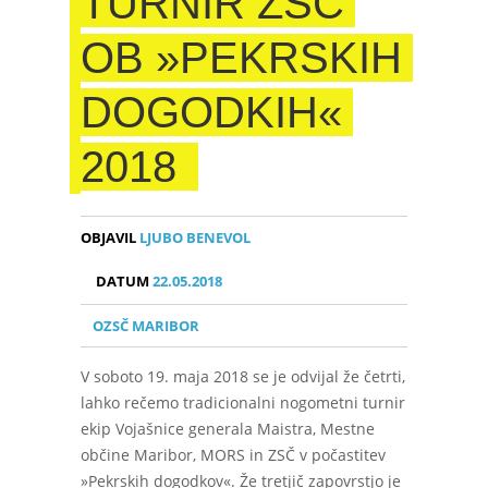
TURNIR ZSČ
OB »PEKRSKIH
DOGODKIH«
2018
OBJAVIL
LJUBO BENEVOL
DATUM
22.05.2018
OZSČ MARIBOR
V soboto 19. maja 2018 se je odvijal že četrti,
lahko rečemo tradicionalni nogometni turnir
ekip Vojašnice generala Maistra, Mestne
občine Maribor, MORS in ZSČ v počastitev
»Pekrskih dogodkov«. Že tretjič zapovrstjo je