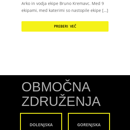
Arko in vodja ekipe Bruno Kremavc. Med 9
ekipami, med katerimi so nastopile ekipe […]
PREBERI VEČ
OBMOČNA
ZDRUŽENJA
DOLENJSKA
GORENJSKA