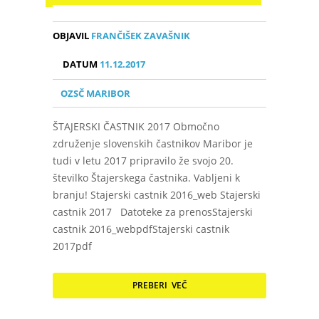
OBJAVIL
FRANČIŠEK ZAVAŠNIK
DATUM
11.12.2017
OZSČ MARIBOR
ŠTAJERSKI ČASTNIK 2017 Območno
združenje slovenskih častnikov Maribor je
tudi v letu 2017 pripravilo že svojo 20.
številko Štajerskega častnika. Vabljeni k
branju! Stajerski castnik 2016_web Stajerski
castnik 2017 Datoteke za prenosStajerski
castnik 2016_webpdfStajerski castnik
2017pdf
PREBERI VEČ