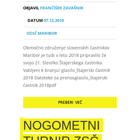
OBJAVIL
FRANČIŠEK ZAVAŠNIK
DATUM
07.12.2018
OZSČ MARIBOR
Območno združenje slovenskih častnikov
Maribor je tudi v letu 2018 pripravilo že
svojo 21. številko Štajerskega častnika.
Vabljeni k branju! glasilo_štajerski častnik
2018 Datoteke za prenosglasilo_štajerski
častnik 2018pdf
PREBERI VEČ
NOGOMETNI