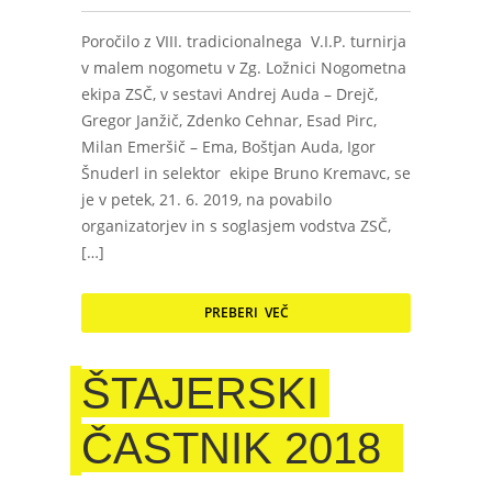
Poročilo z VIII. tradicionalnega V.I.P. turnirja
v malem nogometu v Zg. Ložnici Nogometna
ekipa ZSČ, v sestavi Andrej Auda – Drejč,
Gregor Janžič, Zdenko Cehnar, Esad Pirc,
Milan Emeršič – Ema, Boštjan Auda, Igor
Šnuderl in selektor ekipe Bruno Kremavc, se
je v petek, 21. 6. 2019, na povabilo
organizatorjev in s soglasjem vodstva ZSČ,
[…]
PREBERI VEČ
ŠTAJERSKI
ČASTNIK 2018