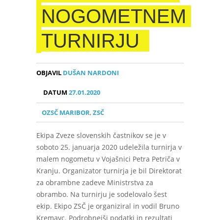
NOGOMETNEM
TURNIRJU
OBJAVIL
DUŠAN NARDONI
DATUM
27.01.2020
OZSČ MARIBOR
,
ZSČ
Ekipa Zveze slovenskih častnikov se je v
soboto 25. januarja 2020 udeležila turnirja v
malem nogometu v Vojašnici Petra Petriča v
Kranju. Organizator turnirja je bil Direktorat
za obrambne zadeve Ministrstva za
obrambo. Na turnirju je sodelovalo šest
ekip. Ekipo ZSČ je organiziral in vodil Bruno
Kremavc. Podrobnejši podatki in rezultati