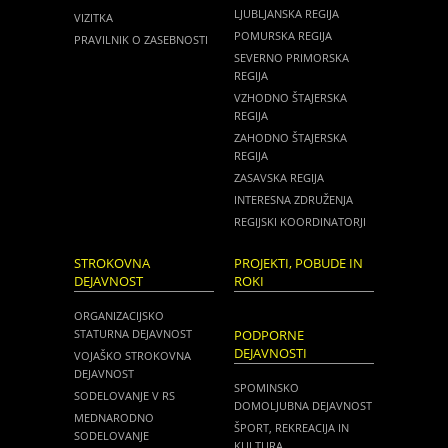
LJUBLJANSKA REGIJA
VIZITKA
POMURSKA REGIJA
PRAVILNIK O ZASEBNOSTI
SEVERNO PRIMORSKA
REGIJA
VZHODNO ŠTAJERSKA
REGIJA
ZAHODNO ŠTAJERSKA
REGIJA
ZASAVSKA REGIJA
INTERESNA ZDRUŽENJA
REGIJSKI KOORDINATORJI
STROKOVNA
PROJEKTI, POBUDE IN
DEJAVNOST
ROKI
ORGANIZACIJSKO
STATURNA DEJAVNOST
PODPORNE
DEJAVNOSTI
VOJAŠKO STROKOVNA
DEJAVNOST
SPOMINSKO
SODELOVANJE V RS
DOMOLJUBNA DEJAVNOST
MEDNARODNO
ŠPORT, REKREACIJA IN
SODELOVANJE
KULTURA