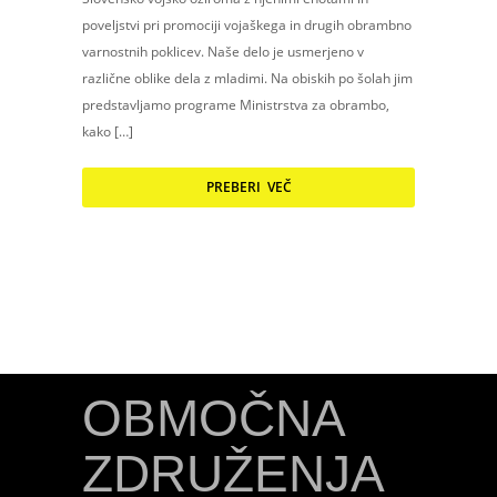
poveljstvi pri promociji vojaškega in drugih obrambno
varnostnih poklicev. Naše delo je usmerjeno v
različne oblike dela z mladimi. Na obiskih po šolah jim
predstavljamo programe Ministrstva za obrambo,
kako […]
PREBERI VEČ
OBMOČNA
ZDRUŽENJA