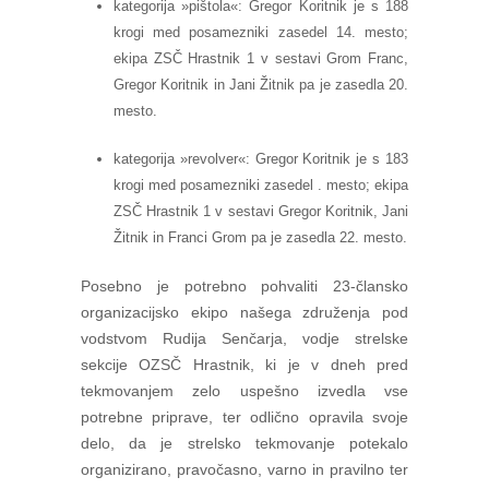
kategorija »pištola«: Gregor Koritnik je s 188
krogi med posamezniki zasedel 14. mesto;
ekipa ZSČ Hrastnik 1 v sestavi Grom Franc,
Gregor Koritnik in Jani Žitnik pa je zasedla 20.
mesto.
kategorija »revolver«: Gregor Koritnik je s 183
krogi med posamezniki zasedel . mesto; ekipa
ZSČ Hrastnik 1 v sestavi Gregor Koritnik, Jani
Žitnik in Franci Grom pa je zasedla 22. mesto.
Posebno je potrebno pohvaliti 23-člansko
organizacijsko ekipo našega združenja pod
vodstvom Rudija Senčarja, vodje strelske
sekcije OZSČ Hrastnik, ki je v dneh pred
tekmovanjem zelo uspešno izvedla vse
potrebne priprave, ter odlično opravila svoje
delo, da je strelsko tekmovanje potekalo
organizirano, pravočasno, varno in pravilno ter