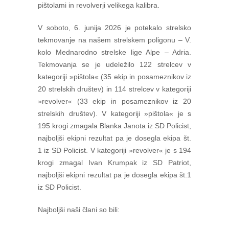
pištolami in revolverji velikega kalibra.
V soboto, 6. junija 2026 je potekalo strelsko
tekmovanje na našem strelskem poligonu – V.
kolo Mednarodno strelske lige Alpe – Adria.
Tekmovanja se je udeležilo 122 strelcev v
kategoriji »pištola« (35 ekip in posameznikov iz
20 strelskih društev) in 114 strelcev v kategoriji
»revolver« (33 ekip in posameznikov iz 20
strelskih društev). V kategoriji »pištola« je s
195 krogi zmagala Blanka Janota iz SD Policist,
najboljši ekipni rezultat pa je dosegla ekipa št.
1 iz SD Policist. V kategoriji »revolver« je s 194
krogi zmagal Ivan Krumpak iz SD Patriot,
najboljši ekipni rezultat pa je dosegla ekipa št.1
iz SD Policist.
Najboljši naši člani so bili: