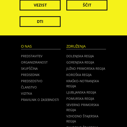
VEZIST
ŠČIT
DTI
O NAS
ZDRUŽENJA
PREDSTAVITEV
DOLENJSKA REGIJA
ORGANIZIRANOST
GORENJSKA REGIJA
SKUPŠČINA
JUŽNO PRIMORSKA REGIJA
PREDSEDNIK
KOROŠKA REGIJA
PREDSEDSTVO
KRAŠKO-NOTRANJSKA
REGIJA
ČLANSTVO
LJUBLJANSKA REGIJA
VIZITKA
POMURSKA REGIJA
PRAVILNIK O ZASEBNOSTI
SEVERNO PRIMORSKA
REGIJA
VZHODNO ŠTAJERSKA
REGIJA