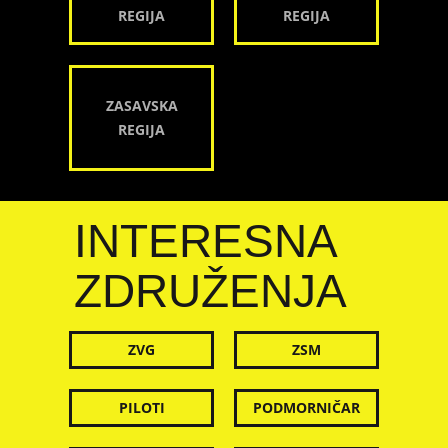
REGIJA
REGIJA
ZASAVSKA
REGIJA
INTERESNA
ZDRUŽENJA
ZVG
ZSM
PILOTI
PODMORNIČAR