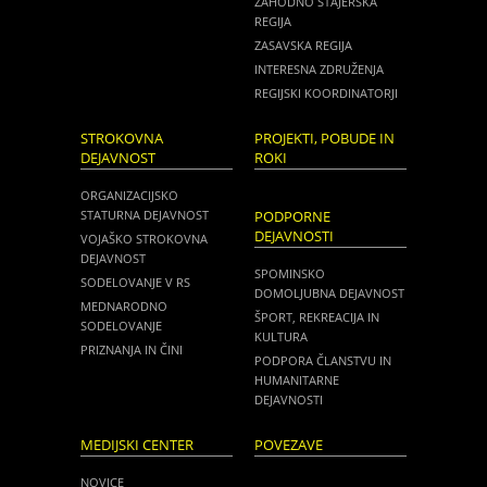
ZAHODNO ŠTAJERSKA
REGIJA
ZASAVSKA REGIJA
INTERESNA ZDRUŽENJA
REGIJSKI KOORDINATORJI
STROKOVNA
PROJEKTI, POBUDE IN
DEJAVNOST
ROKI
ORGANIZACIJSKO
STATURNA DEJAVNOST
PODPORNE
DEJAVNOSTI
VOJAŠKO STROKOVNA
DEJAVNOST
SPOMINSKO
SODELOVANJE V RS
DOMOLJUBNA DEJAVNOST
MEDNARODNO
ŠPORT, REKREACIJA IN
SODELOVANJE
KULTURA
PRIZNANJA IN ČINI
PODPORA ČLANSTVU IN
HUMANITARNE
DEJAVNOSTI
MEDIJSKI CENTER
POVEZAVE
NOVICE