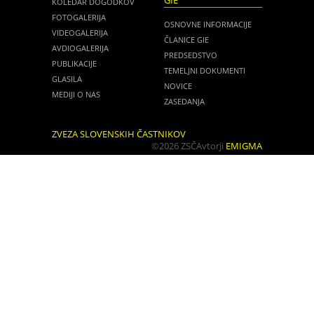
GIE
KOLEDAR DOGODKOV
FOTOGALERIJA
OSNOVNE INFORMACIJE
VIDEOGALERIJA
ČLANICE GIE
AVDIOGALERIJA
PREDSEDSTVO
PUBLIKACIJE
TEMELJNI DOKUMENTI
GLASILA
NOVICE
MEDIJI O NAS
ZASEDANJA
ZVEZA SLOVENSKIH ČASTNIKOV
©2026 ZSČ
Avtorji
EMIGMA