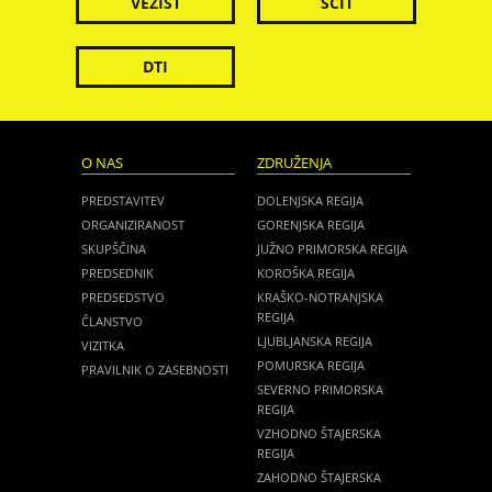
VEZIST
ŠČIT
DTI
O NAS
ZDRUŽENJA
PREDSTAVITEV
DOLENJSKA REGIJA
ORGANIZIRANOST
GORENJSKA REGIJA
SKUPŠČINA
JUŽNO PRIMORSKA REGIJA
PREDSEDNIK
KOROŠKA REGIJA
PREDSEDSTVO
KRAŠKO-NOTRANJSKA
REGIJA
ČLANSTVO
LJUBLJANSKA REGIJA
VIZITKA
POMURSKA REGIJA
PRAVILNIK O ZASEBNOSTI
SEVERNO PRIMORSKA
REGIJA
VZHODNO ŠTAJERSKA
REGIJA
ZAHODNO ŠTAJERSKA