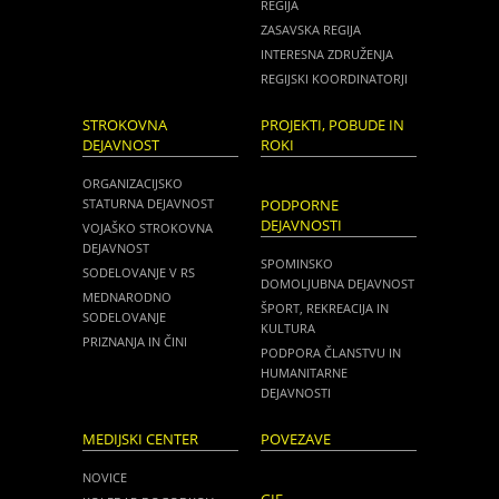
REGIJA
ZASAVSKA REGIJA
INTERESNA ZDRUŽENJA
REGIJSKI KOORDINATORJI
STROKOVNA
PROJEKTI, POBUDE IN
DEJAVNOST
ROKI
ORGANIZACIJSKO
STATURNA DEJAVNOST
PODPORNE
DEJAVNOSTI
VOJAŠKO STROKOVNA
DEJAVNOST
SPOMINSKO
SODELOVANJE V RS
DOMOLJUBNA DEJAVNOST
MEDNARODNO
ŠPORT, REKREACIJA IN
SODELOVANJE
KULTURA
PRIZNANJA IN ČINI
PODPORA ČLANSTVU IN
HUMANITARNE
DEJAVNOSTI
MEDIJSKI CENTER
POVEZAVE
NOVICE