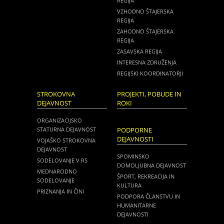
REGIJA
VZHODNO ŠTAJERSKA
REGIJA
ZAHODNO ŠTAJERSKA
REGIJA
ZASAVSKA REGIJA
INTERESNA ZDRUŽENJA
REGIJSKI KOORDINATORJI
STROKOVNA
PROJEKTI, POBUDE IN
DEJAVNOST
ROKI
ORGANIZACIJSKO
STATURNA DEJAVNOST
PODPORNE
DEJAVNOSTI
VOJAŠKO STROKOVNA
DEJAVNOST
SPOMINSKO
SODELOVANJE V RS
DOMOLJUBNA DEJAVNOST
MEDNARODNO
ŠPORT, REKREACIJA IN
SODELOVANJE
KULTURA
PRIZNANJA IN ČINI
PODPORA ČLANSTVU IN
HUMANITARNE
DEJAVNOSTI