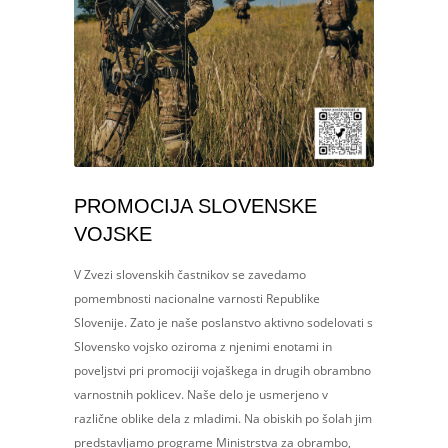
PROMOCIJA SLOVENSKE
VOJSKE
V Zvezi slovenskih častnikov se zavedamo
pomembnosti nacionalne varnosti Republike
Slovenije. Zato je naše poslanstvo aktivno sodelovati s
Slovensko vojsko oziroma z njenimi enotami in
poveljstvi pri promociji vojaškega in drugih obrambno
varnostnih poklicev. Naše delo je usmerjeno v
različne oblike dela z mladimi. Na obiskih po šolah jim
predstavljamo programe Ministrstva za obrambo,