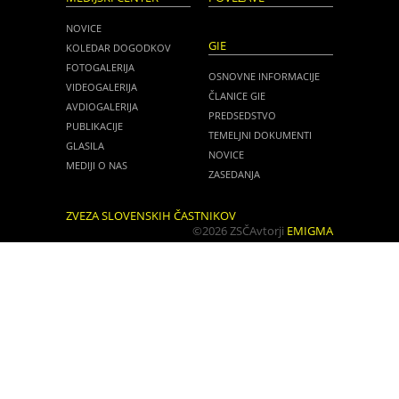
NOVICE
GIE
KOLEDAR DOGODKOV
FOTOGALERIJA
OSNOVNE INFORMACIJE
VIDEOGALERIJA
ČLANICE GIE
AVDIOGALERIJA
PREDSEDSTVO
PUBLIKACIJE
TEMELJNI DOKUMENTI
GLASILA
NOVICE
MEDIJI O NAS
ZASEDANJA
ZVEZA SLOVENSKIH ČASTNIKOV
©2026 ZSČ
Avtorji
EMIGMA