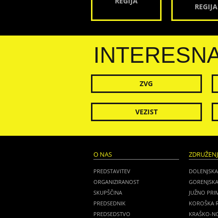
REGIJA
REGIJA
INTERESN
ZVG
VEZIST
O NAS
ZDRUŽEN
PREDSTAVITEV
DOLENJSKA
ORGANIZIRANOST
GORENJSKA
SKUPŠČINA
JUŽNO PRI
PREDSEDNIK
KOROŠKA R
PREDSEDSTVO
KRAŠKO-NO