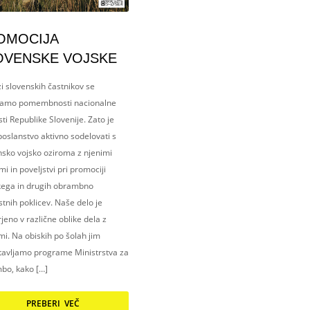
OMOCIJA
OVENSKE VOJSKE
i slovenskih častnikov se
amo pomembnosti nacionalne
ti Republike Slovenije. Zato je
oslanstvo aktivno sodelovati s
nsko vojsko oziroma z njenimi
i in poveljstvi pri promociji
kega in drugih obrambno
tnih poklicev. Naše delo je
eno v različne oblike dela z
i. Na obiskih po šolah jim
tavljamo programe Ministrstva za
bo, kako […]
PREBERI VEČ