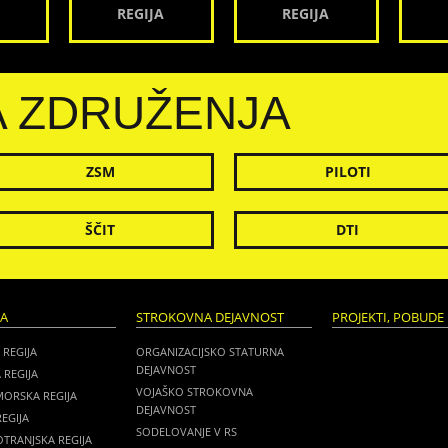
REGIJA
REGIJA
A ZDRUŽENJA
ZSM
PILOTI
ŠČIT
DTI
JA
STROKOVNA DEJAVNOST
PROJEKTI, POBUDE 
 REGIJA
ORGANIZACIJSKO STATURNA
DEJAVNOST
 REGIJA
VOJAŠKO STROKOVNA
MORSKA REGIJA
DEJAVNOST
EGIJA
SODELOVANJE V RS
TRANJSKA REGIJA