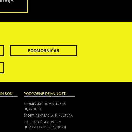
REGIJA
PODMORNIČAR
IN ROKI
PODPORNE DEJAVNOSTI
SPOMINSKO DOMOLJUBNA
DEJAVNOST
ŠPORT, REKREACIJA IN KULTURA
PODPORA ČLANSTVU IN
HUMANITARNE DEJAVNOSTI