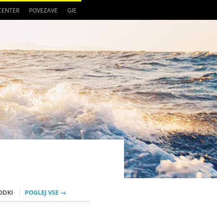
 CENTER
POVEZAVE
GIE
ODKI
POGLEJ VSE →