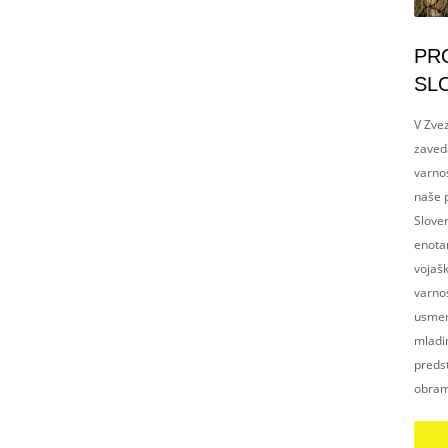
PR
SL
V Zvez
zaved
varnos
naše p
Slove
enotam
vojaš
varnos
usmerj
mladim
preds
obram