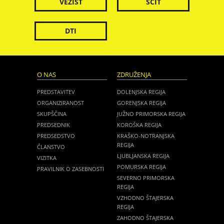
VEZIST
ŠČIT
DTI
O NAS
ZDRUŽENJA
PREDSTAVITEV
DOLENJSKA REGIJA
ORGANIZIRANOST
GORENJSKA REGIJA
SKUPŠČINA
JUŽNO PRIMORSKA REGIJA
PREDSEDNIK
KOROŠKA REGIJA
PREDSEDSTVO
KRAŠKO-NOTRANJSKA
REGIJA
ČLANSTVO
LJUBLJANSKA REGIJA
VIZITKA
POMURSKA REGIJA
PRAVILNIK O ZASEBNOSTI
SEVERNO PRIMORSKA
REGIJA
VZHODNO ŠTAJERSKA
REGIJA
ZAHODNO ŠTAJERSKA