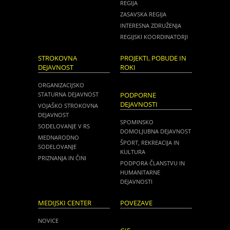
REGIJA
ZASAVSKA REGIJA
INTERESNA ZDRUŽENJA
REGIJSKI KOORDINATORJI
STROKOVNA
PROJEKTI, POBUDE IN
DEJAVNOST
ROKI
ORGANIZACIJSKO
STATURNA DEJAVNOST
PODPORNE
DEJAVNOSTI
VOJAŠKO STROKOVNA
DEJAVNOST
SPOMINSKO
SODELOVANJE V RS
DOMOLJUBNA DEJAVNOST
MEDNARODNO
ŠPORT, REKREACIJA IN
SODELOVANJE
KULTURA
PRIZNANJA IN ČINI
PODPORA ČLANSTVU IN
HUMANITARNE
DEJAVNOSTI
MEDIJSKI CENTER
POVEZAVE
NOVICE