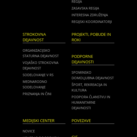
REGIJA
ZASAVSKA REGIJA
INTERESNA ZDRUŽENJA
REGIJSKI KOORDINATORJI
STROKOVNA
PROJEKTI, POBUDE IN
DEJAVNOST
ROKI
ORGANIZACIJSKO
STATURNA DEJAVNOST
PODPORNE
DEJAVNOSTI
VOJAŠKO STROKOVNA
DEJAVNOST
SPOMINSKO
SODELOVANJE V RS
DOMOLJUBNA DEJAVNOST
MEDNARODNO
ŠPORT, REKREACIJA IN
SODELOVANJE
KULTURA
PRIZNANJA IN ČINI
PODPORA ČLANSTVU IN
HUMANITARNE
DEJAVNOSTI
MEDIJSKI CENTER
POVEZAVE
NOVICE