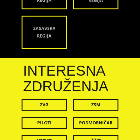
REGIJA
REGIJA
ZASAVSKA
REGIJA
INTERESNA
ZDRUŽENJA
ZVG
ZSM
PILOTI
PODMORNIČAR