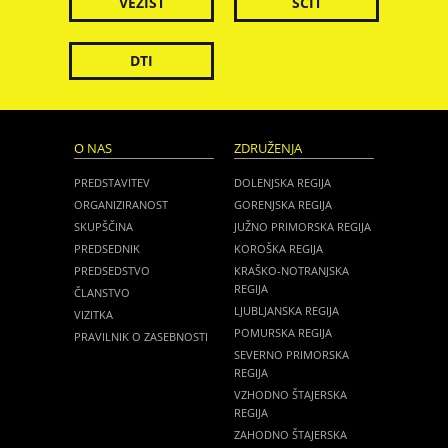
VEZIST
ŠČIT
DTI
O NAS
ZDRUŽENJA
PREDSTAVITEV
DOLENJSKA REGIJA
ORGANIZIRANOST
GORENJSKA REGIJA
SKUPŠČINA
JUŽNO PRIMORSKA REGIJA
PREDSEDNIK
KOROŠKA REGIJA
PREDSEDSTVO
KRAŠKO-NOTRANJSKA
REGIJA
ČLANSTVO
LJUBLJANSKA REGIJA
VIZITKA
POMURSKA REGIJA
PRAVILNIK O ZASEBNOSTI
SEVERNO PRIMORSKA
REGIJA
VZHODNO ŠTAJERSKA
REGIJA
ZAHODNO ŠTAJERSKA