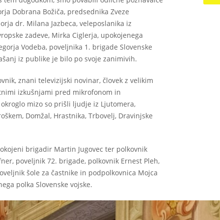
orja Dobrana Božiča, predsednika Zveze
orja dr. Milana Jazbeca, veleposlanika iz
vropske zadeve, Mirka Ciglerja, upokojenega
egorja Vodeba, poveljnika 1. brigade Slovenske
ašanj iz publike je bilo po svoje zanimivih.
nik, znani televizijski novinar, človek z velikim
tnimi izkušnjami pred mikrofonom in
okroglo mizo so prišli ljudje iz Ljutomera,
oškem, Domžal, Hrastnika, Trbovelj, Dravinjske
pokojeni brigadir Martin Jugovec ter polkovnik
er, poveljnik 72. brigade, polkovnik Ernest Pleh,
oveljnik šole za častnike in podpolkovnica Mojca
čnega polka Slovenske vojske.