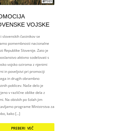
OMOCIJA
OVENSKE VOJSKE
i slovenskih častnikov se
amo pomembnosti nacionalne
ti Republike Slovenije. Zato je
oslanstvo aktivno sodelovati s
nsko vojsko oziroma z njenimi
i in poveljstvi pri promociji
kega in drugih obrambno
tnih poklicev. Naše delo je
eno v različne oblike dela z
i. Na obiskih po šolah jim
tavljamo programe Ministrstva za
bo, kako […]
PREBERI VEČ