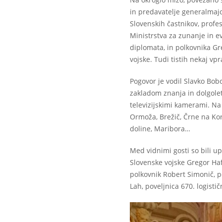
in predavatelje generalmaj
Slovenskih častnikov, profes
Ministrstva za zunanje in e
diplomata, in polkovnika Gr
vojske. Tudi tistih nekaj vpr
Pogovor je vodil Slavko Bobov
zakladom znanja in dolgole
televizijskimi kamerami. Na 
Ormoža, Brežič, Črne na Kor
doline, Maribora…
Med vidnimi gosti so bili u
Slovenske vojske Gregor Hafn
polkovnik Robert Simonič, p
Lah, poveljnica 670. logisti