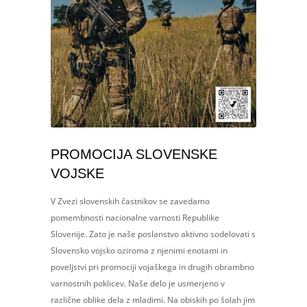
PROMOCIJA SLOVENSKE
VOJSKE
V Zvezi slovenskih častnikov se zavedamo
pomembnosti nacionalne varnosti Republike
Slovenije. Zato je naše poslanstvo aktivno sodelovati s
Slovensko vojsko oziroma z njenimi enotami in
poveljstvi pri promociji vojaškega in drugih obrambno
varnostnih poklicev. Naše delo je usmerjeno v
različne oblike dela z mladimi. Na obiskih po šolah jim