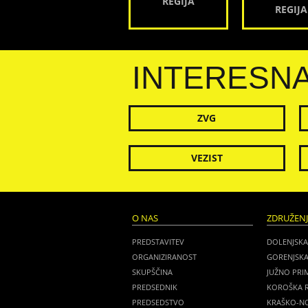
REGIJA
REGIJA
INTERESN
ZVG
VEZIST
O NAS
ZDRUŽEN
PREDSTAVITEV
DOLENJSKA
ORGANIZIRANOST
GORENJSKA
SKUPŠČINA
JUŽNO PRI
PREDSEDNIK
KOROŠKA R
PREDSEDSTVO
KRAŠKO-NO