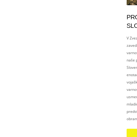
PR
SL
V Zvez
zaved
varnos
naše p
Slove
enotam
vojaš
varnos
usmerj
mladim
preds
obram