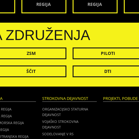
REGIJA
REGIJA
A ZDRUŽENJA
ZSM
PILOTI
ŠČIT
DTI
JA
STROKOVNA DEJAVNOST
PROJEKTI, POBUDE 
 REGIJA
ORGANIZACIJSKO STATURNA
DEJAVNOST
 REGIJA
VOJAŠKO STROKOVNA
MORSKA REGIJA
DEJAVNOST
EGIJA
SODELOVANJE V RS
TRANJSKA REGIJA