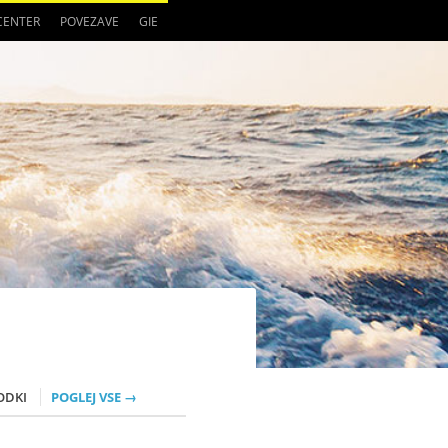
 CENTER
POVEZAVE
GIE
ODKI
POGLEJ VSE →