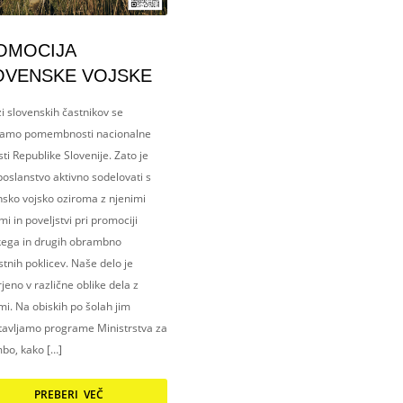
OMOCIJA
OVENSKE VOJSKE
i slovenskih častnikov se
amo pomembnosti nacionalne
ti Republike Slovenije. Zato je
oslanstvo aktivno sodelovati s
nsko vojsko oziroma z njenimi
i in poveljstvi pri promociji
kega in drugih obrambno
tnih poklicev. Naše delo je
eno v različne oblike dela z
i. Na obiskih po šolah jim
tavljamo programe Ministrstva za
bo, kako […]
PREBERI VEČ