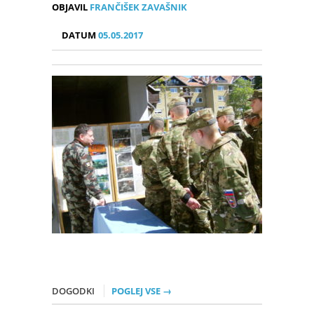
OBJAVIL
FRANČIŠEK ZAVAŠNIK
DATUM
05.05.2017
DOGODKI
POGLEJ VSE →