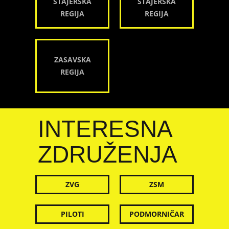
ŠTAJERSKA
ŠTAJERSKA
REGIJA
REGIJA
ZASAVSKA
REGIJA
INTERESNA
ZDRUŽENJA
ZVG
ZSM
PILOTI
PODMORNIČAR