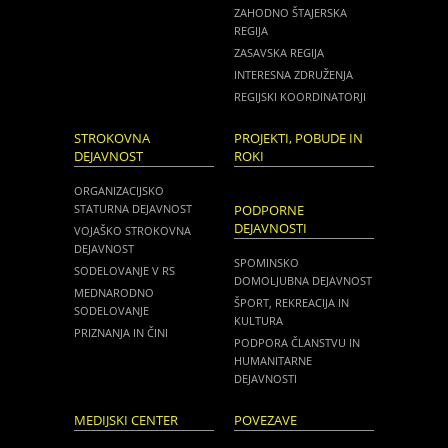
ZAHODNO ŠTAJERSKA
REGIJA
ZASAVSKA REGIJA
INTERESNA ZDRUŽENJA
REGIJSKI KOORDINATORJI
STROKOVNA
PROJEKTI, POBUDE IN
DEJAVNOST
ROKI
ORGANIZACIJSKO
STATURNA DEJAVNOST
PODPORNE
DEJAVNOSTI
VOJAŠKO STROKOVNA
DEJAVNOST
SPOMINSKO
SODELOVANJE V RS
DOMOLJUBNA DEJAVNOST
MEDNARODNO
ŠPORT, REKREACIJA IN
SODELOVANJE
KULTURA
PRIZNANJA IN ČINI
PODPORA ČLANSTVU IN
HUMANITARNE
DEJAVNOSTI
MEDIJSKI CENTER
POVEZAVE