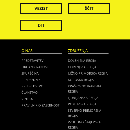
VEZIST
ŠČIT
DTI
O NAS
ZDRUŽENJA
PREDSTAVITEV
DOLENJSKA REGIJA
ORGANIZIRANOST
GORENJSKA REGIJA
SKUPŠČINA
JUŽNO PRIMORSKA REGIJA
PREDSEDNIK
KOROŠKA REGIJA
PREDSEDSTVO
KRAŠKO-NOTRANJSKA
REGIJA
ČLANSTVO
LJUBLJANSKA REGIJA
VIZITKA
POMURSKA REGIJA
PRAVILNIK O ZASEBNOSTI
SEVERNO PRIMORSKA
REGIJA
VZHODNO ŠTAJERSKA
REGIJA