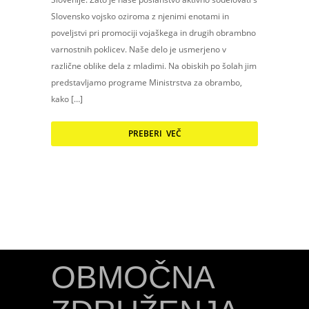
Slovensko vojsko oziroma z njenimi enotami in
poveljstvi pri promociji vojaškega in drugih obrambno
varnostnih poklicev. Naše delo je usmerjeno v
različne oblike dela z mladimi. Na obiskih po šolah jim
predstavljamo programe Ministrstva za obrambo,
kako […]
PREBERI VEČ
OBMOČNA