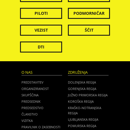
PILOTI
PODMORNIČAR
VEZIST
ŠČIT
DTI
O NAS
ZDRUŽENJA
PREDSTAVITEV
DOLENJSKA REGIJA
ORGANIZIRANOST
GORENJSKA REGIJA
SKUPŠČINA
JUŽNO PRIMORSKA REGIJA
PREDSEDNIK
KOROŠKA REGIJA
PREDSEDSTVO
KRAŠKO-NOTRANJSKA
REGIJA
ČLANSTVO
LJUBLJANSKA REGIJA
VIZITKA
POMURSKA REGIJA
PRAVILNIK O ZASEBNOSTI