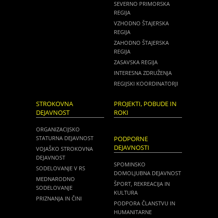
SEVERNO PRIMORSKA
REGIJA
VZHODNO ŠTAJERSKA
REGIJA
ZAHODNO ŠTAJERSKA
REGIJA
ZASAVSKA REGIJA
INTERESNA ZDRUŽENJA
REGIJSKI KOORDINATORJI
STROKOVNA
PROJEKTI, POBUDE IN
DEJAVNOST
ROKI
ORGANIZACIJSKO
STATURNA DEJAVNOST
PODPORNE
DEJAVNOSTI
VOJAŠKO STROKOVNA
DEJAVNOST
SPOMINSKO
SODELOVANJE V RS
DOMOLJUBNA DEJAVNOST
MEDNARODNO
ŠPORT, REKREACIJA IN
SODELOVANJE
KULTURA
PRIZNANJA IN ČINI
PODPORA ČLANSTVU IN
HUMANITARNE