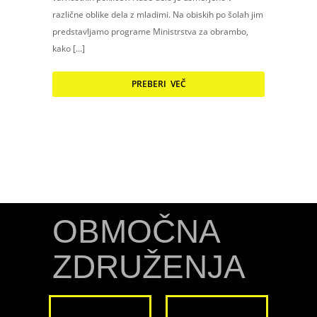
različne oblike dela z mladimi. Na obiskih po šolah jim
predstavljamo programe Ministrstva za obrambo,
kako […]
PREBERI VEČ
OBMOČNA
ZDRUŽENJA