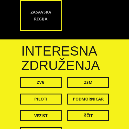
ZASAVSKA
REGIJA
INTERESNA
ZDRUŽENJA
ZVG
ZSM
PILOTI
PODMORNIČAR
VEZIST
ŠČIT