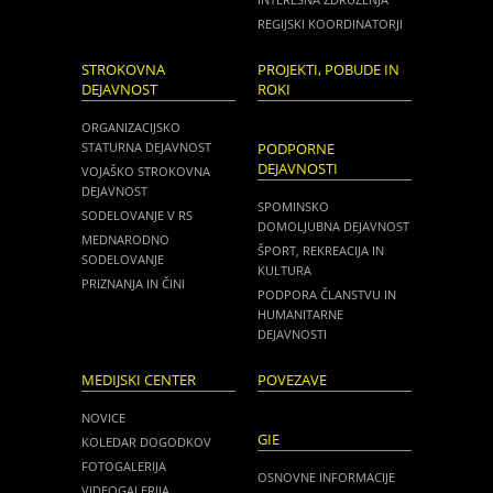
REGIJSKI KOORDINATORJI
STROKOVNA
PROJEKTI, POBUDE IN
DEJAVNOST
ROKI
ORGANIZACIJSKO
STATURNA DEJAVNOST
PODPORNE
DEJAVNOSTI
VOJAŠKO STROKOVNA
DEJAVNOST
SPOMINSKO
SODELOVANJE V RS
DOMOLJUBNA DEJAVNOST
MEDNARODNO
ŠPORT, REKREACIJA IN
SODELOVANJE
KULTURA
PRIZNANJA IN ČINI
PODPORA ČLANSTVU IN
HUMANITARNE
DEJAVNOSTI
MEDIJSKI CENTER
POVEZAVE
NOVICE
GIE
KOLEDAR DOGODKOV
FOTOGALERIJA
OSNOVNE INFORMACIJE
VIDEOGALERIJA