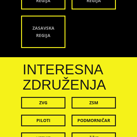
REGIJA
REGIJA
ZASAVSKA
REGIJA
INTERESNA
ZDRUŽENJA
ZVG
ZSM
PILOTI
PODMORNIČAR