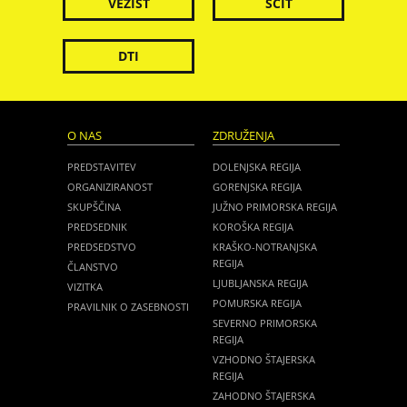
VEZIST
ŠČIT
DTI
O NAS
ZDRUŽENJA
PREDSTAVITEV
DOLENJSKA REGIJA
ORGANIZIRANOST
GORENJSKA REGIJA
SKUPŠČINA
JUŽNO PRIMORSKA REGIJA
PREDSEDNIK
KOROŠKA REGIJA
PREDSEDSTVO
KRAŠKO-NOTRANJSKA
REGIJA
ČLANSTVO
LJUBLJANSKA REGIJA
VIZITKA
POMURSKA REGIJA
PRAVILNIK O ZASEBNOSTI
SEVERNO PRIMORSKA
REGIJA
VZHODNO ŠTAJERSKA
REGIJA
ZAHODNO ŠTAJERSKA