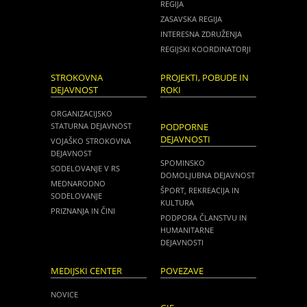
REGIJA
ZASAVSKA REGIJA
INTERESNA ZDRUŽENJA
REGIJSKI KOORDINATORJI
STROKOVNA
PROJEKTI, POBUDE IN
DEJAVNOST
ROKI
ORGANIZACIJSKO
STATURNA DEJAVNOST
PODPORNE
DEJAVNOSTI
VOJAŠKO STROKOVNA
DEJAVNOST
SPOMINSKO
SODELOVANJE V RS
DOMOLJUBNA DEJAVNOST
MEDNARODNO
ŠPORT, REKREACIJA IN
SODELOVANJE
KULTURA
PRIZNANJA IN ČINI
PODPORA ČLANSTVU IN
HUMANITARNE
DEJAVNOSTI
MEDIJSKI CENTER
POVEZAVE
NOVICE