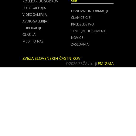
GIE
KOLEDAR DOGODKOV
FOTOGALERIJA
OSNOVNE INFORMACIJE
VIDEOGALERIJA
ČLANICE GIE
AVDIOGALERIJA
PREDSEDSTVO
PUBLIKACIJE
TEMELJNI DOKUMENTI
GLASILA
NOVICE
MEDIJI O NAS
ZASEDANJA
ZVEZA SLOVENSKIH ČASTNIKOV
©2026 ZSČ
Avtorji
EMIGMA