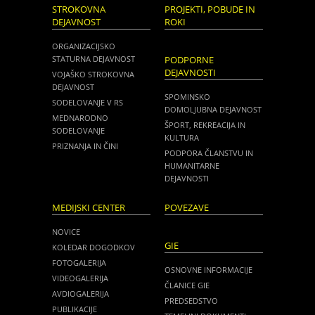
STROKOVNA
PROJEKTI, POBUDE IN
DEJAVNOST
ROKI
ORGANIZACIJSKO
STATURNA DEJAVNOST
PODPORNE
DEJAVNOSTI
VOJAŠKO STROKOVNA
DEJAVNOST
SPOMINSKO
SODELOVANJE V RS
DOMOLJUBNA DEJAVNOST
MEDNARODNO
ŠPORT, REKREACIJA IN
SODELOVANJE
KULTURA
PRIZNANJA IN ČINI
PODPORA ČLANSTVU IN
HUMANITARNE
DEJAVNOSTI
MEDIJSKI CENTER
POVEZAVE
NOVICE
GIE
KOLEDAR DOGODKOV
FOTOGALERIJA
OSNOVNE INFORMACIJE
VIDEOGALERIJA
ČLANICE GIE
AVDIOGALERIJA
PREDSEDSTVO
PUBLIKACIJE