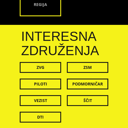
REGIJA
INTERESNA
ZDRUŽENJA
ZVG
ZSM
PILOTI
PODMORNIČAR
VEZIST
ŠČIT
DTI