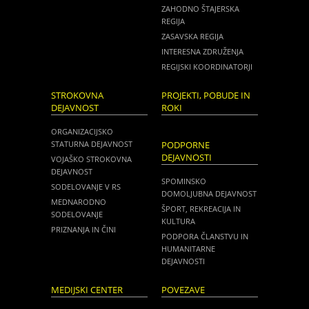
ZAHODNO ŠTAJERSKA
REGIJA
ZASAVSKA REGIJA
INTERESNA ZDRUŽENJA
REGIJSKI KOORDINATORJI
STROKOVNA
PROJEKTI, POBUDE IN
DEJAVNOST
ROKI
ORGANIZACIJSKO
STATURNA DEJAVNOST
PODPORNE
DEJAVNOSTI
VOJAŠKO STROKOVNA
DEJAVNOST
SPOMINSKO
SODELOVANJE V RS
DOMOLJUBNA DEJAVNOST
MEDNARODNO
ŠPORT, REKREACIJA IN
SODELOVANJE
KULTURA
PRIZNANJA IN ČINI
PODPORA ČLANSTVU IN
HUMANITARNE
DEJAVNOSTI
MEDIJSKI CENTER
POVEZAVE