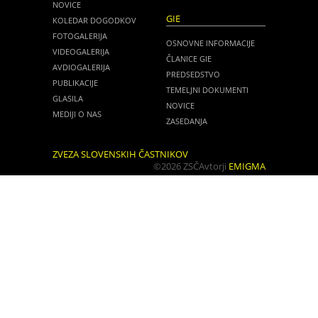
NOVICE
GIE
KOLEDAR DOGODKOV
FOTOGALERIJA
OSNOVNE INFORMACIJE
VIDEOGALERIJA
ČLANICE GIE
AVDIOGALERIJA
PREDSEDSTVO
PUBLIKACIJE
TEMELJNI DOKUMENTI
GLASILA
NOVICE
MEDIJI O NAS
ZASEDANJA
ZVEZA SLOVENSKIH ČASTNIKOV
©2026 ZSČ
Avtorji
EMIGMA