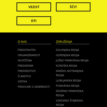
VEZIST
ŠČIT
DTI
O NAS
ZDRUŽENJA
PREDSTAVITEV
DOLENJSKA REGIJA
ORGANIZIRANOST
GORENJSKA REGIJA
SKUPŠČINA
JUŽNO PRIMORSKA REGIJA
PREDSEDNIK
KOROŠKA REGIJA
PREDSEDSTVO
KRAŠKO-NOTRANJSKA
REGIJA
ČLANSTVO
LJUBLJANSKA REGIJA
VIZITKA
POMURSKA REGIJA
PRAVILNIK O ZASEBNOSTI
SEVERNO PRIMORSKA
REGIJA
VZHODNO ŠTAJERSKA
REGIJA