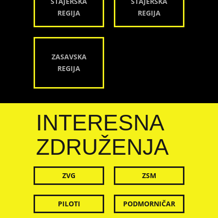
ŠTAJERSKA
ŠTAJERSKA
REGIJA
REGIJA
ZASAVSKA
REGIJA
INTERESNA
ZDRUŽENJA
ZVG
ZSM
PILOTI
PODMORNIČAR