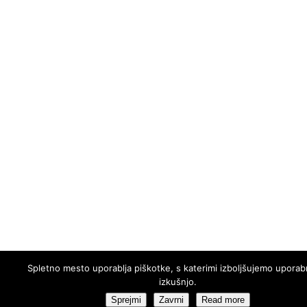
Spletno mesto uporablja piškotke, s katerimi izboljšujemo uporab
izkušnjo.
Sprejmi
Zavrni
Read more