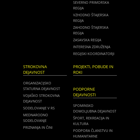
SEVERNO PRIMORSKA
REGIJA
VZHODNO ŠTAJERSKA
REGIJA
ZAHODNO ŠTAJERSKA
REGIJA
ZASAVSKA REGIJA
INTERESNA ZDRUŽENJA
REGIJSKI KOORDINATORJI
STROKOVNA
PROJEKTI, POBUDE IN
DEJAVNOST
ROKI
ORGANIZACIJSKO
STATURNA DEJAVNOST
PODPORNE
DEJAVNOSTI
VOJAŠKO STROKOVNA
DEJAVNOST
SPOMINSKO
SODELOVANJE V RS
DOMOLJUBNA DEJAVNOST
MEDNARODNO
ŠPORT, REKREACIJA IN
SODELOVANJE
KULTURA
PRIZNANJA IN ČINI
PODPORA ČLANSTVU IN
HUMANITARNE