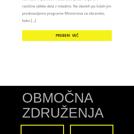
različne oblike dela z mladimi. Na obiskih po šolah jim
predstavljamo programe Ministrstva za obrambo,
kako […]
PREBERI VEČ
OBMOČNA
ZDRUŽENJA