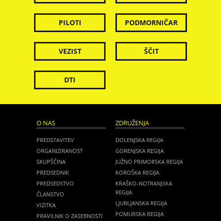
PILOTI
PODMORNIČAR
VEZIST
ŠČIT
DTI
O NAS
ZDRUŽENJA
PREDSTAVITEV
DOLENJSKA REGIJA
ORGANIZIRANOST
GORENJSKA REGIJA
SKUPŠČINA
JUŽNO PRIMORSKA REGIJA
PREDSEDNIK
KOROŠKA REGIJA
PREDSEDSTVO
KRAŠKO-NOTRANJSKA
REGIJA
ČLANSTVO
LJUBLJANSKA REGIJA
VIZITKA
POMURSKA REGIJA
PRAVILNIK O ZASEBNOSTI