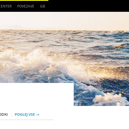
 CENTER
POVEZAVE
GIE
ODKI
POGLEJ VSE →