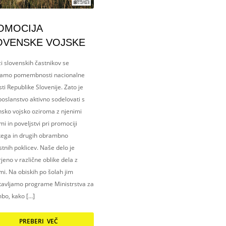
OMOCIJA
OVENSKE VOJSKE
i slovenskih častnikov se
amo pomembnosti nacionalne
ti Republike Slovenije. Zato je
oslanstvo aktivno sodelovati s
nsko vojsko oziroma z njenimi
i in poveljstvi pri promociji
kega in drugih obrambno
tnih poklicev. Naše delo je
eno v različne oblike dela z
i. Na obiskih po šolah jim
tavljamo programe Ministrstva za
bo, kako […]
PREBERI VEČ