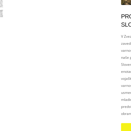
PR
SL
V Zvez
zaved
varnos
naše p
Slove
enotam
vojaš
varnos
usmerj
mladim
preds
obram