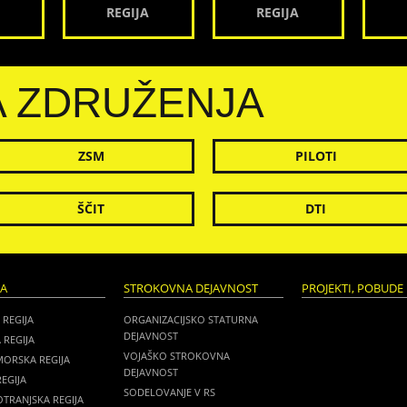
REGIJA
REGIJA
A ZDRUŽENJA
ZSM
PILOTI
ŠČIT
DTI
JA
STROKOVNA DEJAVNOST
PROJEKTI, POBUDE 
 REGIJA
ORGANIZACIJSKO STATURNA
DEJAVNOST
 REGIJA
VOJAŠKO STROKOVNA
MORSKA REGIJA
DEJAVNOST
EGIJA
SODELOVANJE V RS
TRANJSKA REGIJA