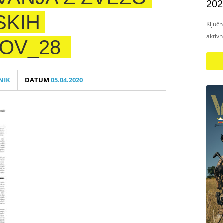
202
SKIH
Ključ
aktiv
OV_28
NIK
DATUM
05.04.2020