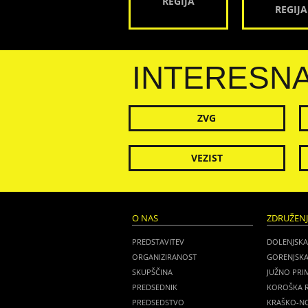
REGIJA
REGIJA
INTERESN
ZVG
VEZIST
O NAS
ZDRUŽEN
PREDSTAVITEV
DOLENJSKA
ORGANIZIRANOST
GORENJSKA
SKUPŠČINA
JUŽNO PRI
PREDSEDNIK
KOROŠKA R
PREDSEDSTVO
KRAŠKO-NO