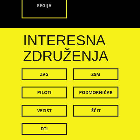
REGIJA
INTERESNA
ZDRUŽENJA
ZVG
ZSM
PILOTI
PODMORNIČAR
VEZIST
ŠČIT
DTI