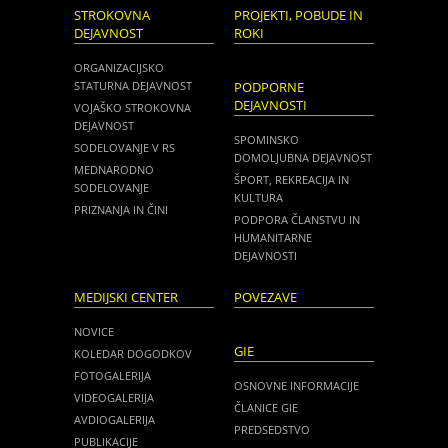
STROKOVNA
PROJEKTI, POBUDE IN
DEJAVNOST
ROKI
ORGANIZACIJSKO
STATURNA DEJAVNOST
PODPORNE
DEJAVNOSTI
VOJAŠKO STROKOVNA
DEJAVNOST
SPOMINSKO
SODELOVANJE V RS
DOMOLJUBNA DEJAVNOST
MEDNARODNO
ŠPORT, REKREACIJA IN
SODELOVANJE
KULTURA
PRIZNANJA IN ČINI
PODPORA ČLANSTVU IN
HUMANITARNE
DEJAVNOSTI
MEDIJSKI CENTER
POVEZAVE
NOVICE
GIE
KOLEDAR DOGODKOV
FOTOGALERIJA
OSNOVNE INFORMACIJE
VIDEOGALERIJA
ČLANICE GIE
AVDIOGALERIJA
PREDSEDSTVO
PUBLIKACIJE