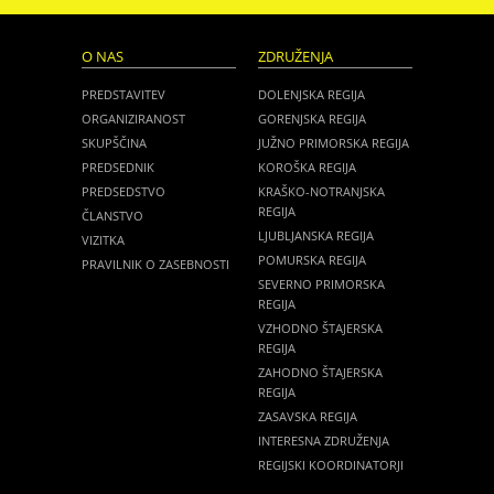
O NAS
ZDRUŽENJA
PREDSTAVITEV
DOLENJSKA REGIJA
ORGANIZIRANOST
GORENJSKA REGIJA
SKUPŠČINA
JUŽNO PRIMORSKA REGIJA
PREDSEDNIK
KOROŠKA REGIJA
PREDSEDSTVO
KRAŠKO-NOTRANJSKA
REGIJA
ČLANSTVO
LJUBLJANSKA REGIJA
VIZITKA
POMURSKA REGIJA
PRAVILNIK O ZASEBNOSTI
SEVERNO PRIMORSKA
REGIJA
VZHODNO ŠTAJERSKA
REGIJA
ZAHODNO ŠTAJERSKA
REGIJA
ZASAVSKA REGIJA
INTERESNA ZDRUŽENJA
REGIJSKI KOORDINATORJI