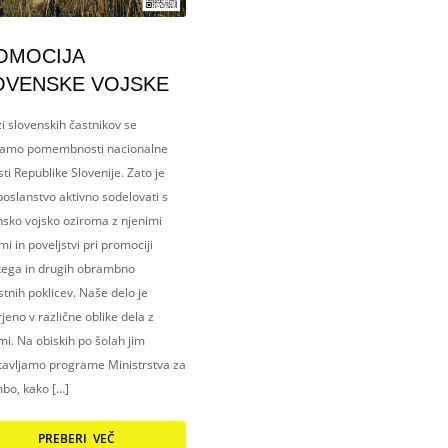
OMOCIJA
OVENSKE VOJSKE
i slovenskih častnikov se
amo pomembnosti nacionalne
ti Republike Slovenije. Zato je
oslanstvo aktivno sodelovati s
nsko vojsko oziroma z njenimi
i in poveljstvi pri promociji
kega in drugih obrambno
tnih poklicev. Naše delo je
eno v različne oblike dela z
i. Na obiskih po šolah jim
tavljamo programe Ministrstva za
bo, kako […]
PREBERI VEČ