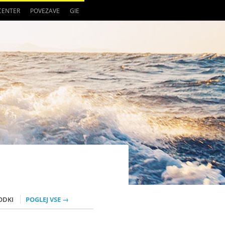
 CENTER
POVEZAVE
GIE
ODKI
POGLEJ VSE →