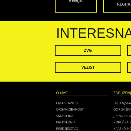
REGIJA
REGIJA
INTERESN
ZVG
VEZIST
O NAS
ZDRUŽEN
PREDSTAVITEV
DOLENJSKA
ORGANIZIRANOST
GORENJSKA
SKUPŠČINA
JUŽNO PRI
PREDSEDNIK
KOROŠKA R
PREDSEDSTVO
KRAŠKO-NO