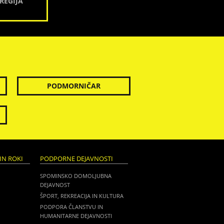
REGIJA
PODMORNIČAR
IN ROKI
PODPORNE DEJAVNOSTI
SPOMINSKO DOMOLJUBNA
DEJAVNOST
ŠPORT, REKREACIJA IN KULTURA
PODPORA ČLANSTVU IN
HUMANITARNE DEJAVNOSTI