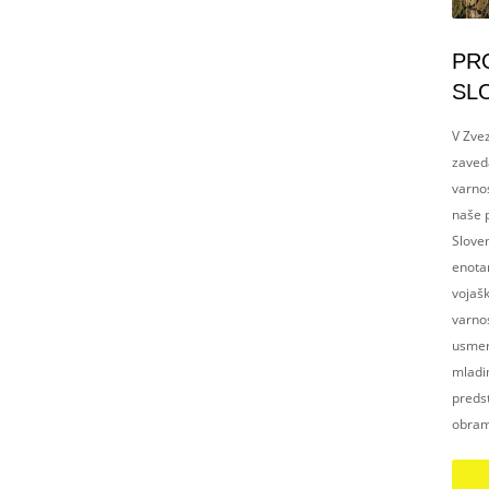
PR
SL
V Zvez
zaved
varnos
naše p
Slove
enotam
vojaš
varnos
usmerj
mladim
preds
obram