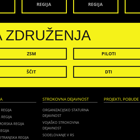
REGIJA
REGIJA
A ZDRUŽENJA
ZSM
PILOTI
ŠČIT
DTI
JA
STROKOVNA DEJAVNOST
PROJEKTI, POBUDE 
 REGIJA
ORGANIZACIJSKO STATURNA
DEJAVNOST
 REGIJA
VOJAŠKO STROKOVNA
MORSKA REGIJA
DEJAVNOST
EGIJA
SODELOVANJE V RS
TRANJSKA REGIJA