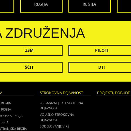
REGIJA
REGIJA
A ZDRUŽENJA
ZSM
PILOTI
ŠČIT
DTI
JA
STROKOVNA DEJAVNOST
PROJEKTI, POBUDE 
 REGIJA
ORGANIZACIJSKO STATURNA
DEJAVNOST
 REGIJA
VOJAŠKO STROKOVNA
MORSKA REGIJA
DEJAVNOST
EGIJA
SODELOVANJE V RS
TRANJSKA REGIJA