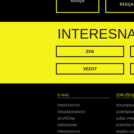
REGIJA
REGIJA
INTERESN
ZVG
VEZIST
O NAS
ZDRUŽEN
PREDSTAVITEV
DOLENJSKA
ORGANIZIRANOST
GORENJSKA
SKUPŠČINA
JUŽNO PRI
PREDSEDNIK
KOROŠKA R
PREDSEDSTVO
KRAŠKO-NO