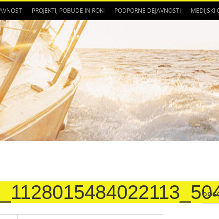
JAVNOST
PROJEKTI, POBUDE IN ROKI
PODPORNE DEJAVNOSTI
MEDIJSKI
8_1128015484022113_50
DOG