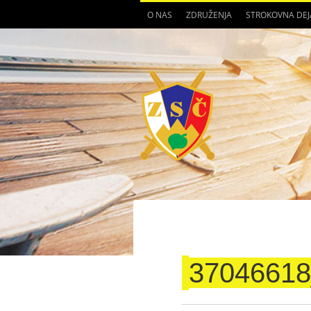
O NAS
ZDRUŽENJA
STROKOVNA DE
3704661