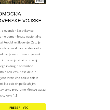
OMOCIJA
OVENSKE VOJSKE
i slovenskih častnikov se
amo pomembnosti nacionalne
ti Republike Slovenije. Zato je
oslanstvo aktivno sodelovati s
nsko vojsko oziroma z njenimi
i in poveljstvi pri promociji
kega in drugih obrambno
tnih poklicev. Naše delo je
eno v različne oblike dela z
i. Na obiskih po šolah jim
tavljamo programe Ministrstva za
bo, kako […]
PREBERI VEČ