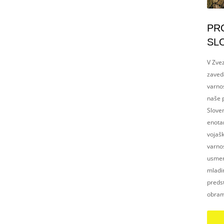
PR
SL
V Zvez
zaved
varnos
naše p
Slove
enotam
vojaš
varnos
usmerj
mladim
preds
obram