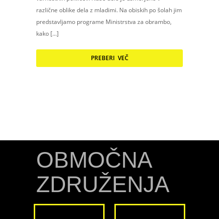
različne oblike dela z mladimi. Na obiskih po šolah jim
predstavljamo programe Ministrstva za obrambo,
kako […]
PREBERI VEČ
OBMOČNA
ZDRUŽENJA