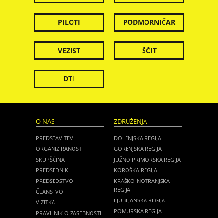
PILOTI
PODMORNIČAR
VEZIST
ŠČIT
DTI
O NAS
ZDRUŽENJA
PREDSTAVITEV
DOLENJSKA REGIJA
ORGANIZIRANOST
GORENJSKA REGIJA
SKUPŠČINA
JUŽNO PRIMORSKA REGIJA
PREDSEDNIK
KOROŠKA REGIJA
PREDSEDSTVO
KRAŠKO-NOTRANJSKA
REGIJA
ČLANSTVO
LJUBLJANSKA REGIJA
VIZITKA
POMURSKA REGIJA
PRAVILNIK O ZASEBNOSTI