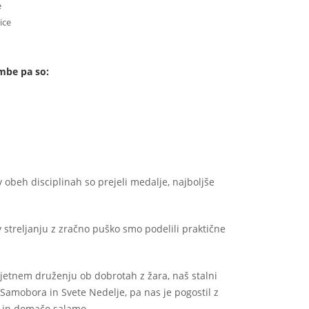
e
ice
mbe pa so:
v obeh disciplinah so prejeli medalje, najboljše
streljanju z zračno puško smo podelili praktične
ijetnem druženju ob dobrotah z žara, naš stalni
Samobora in Svete Nedelje, pa nas je pogostil z
in domačo salamo.