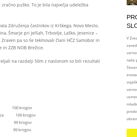
 z zračno puško. To je bila največja udeležba
PR
SL
ala Združenja častnikov iz Krškega, Novo Mesto,
ina, Šmarje pri Jelšah, Trbovlje, Laško, Jesenice –
V Zvez
. Zraven pa so še tekmovali člani HČZ Samobor in
zaved
e in ZZB NOB Brežice.
varnos
naše p
eljali na razdalji 50m z naslonom so bili rezultati
Slove
enotam
vojaš
varnos
usmerj
mladim
ko 100 krogov
preds
istrica 100 krogov
obram
jina 99 krogov
ko 99 krogov