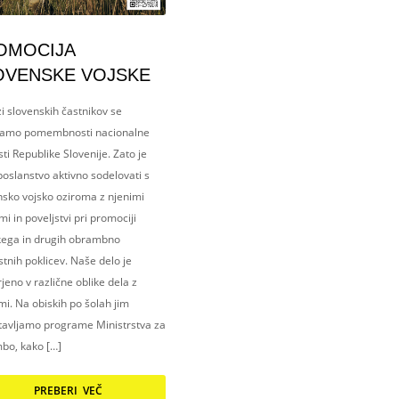
OMOCIJA
OVENSKE VOJSKE
i slovenskih častnikov se
amo pomembnosti nacionalne
ti Republike Slovenije. Zato je
oslanstvo aktivno sodelovati s
nsko vojsko oziroma z njenimi
i in poveljstvi pri promociji
kega in drugih obrambno
tnih poklicev. Naše delo je
eno v različne oblike dela z
i. Na obiskih po šolah jim
tavljamo programe Ministrstva za
bo, kako […]
PREBERI VEČ