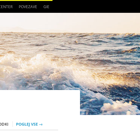
 CENTER
POVEZAVE
GIE
ODKI
POGLEJ VSE →