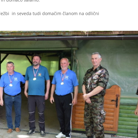
ežbi in seveda tudi domačim članom na odlični