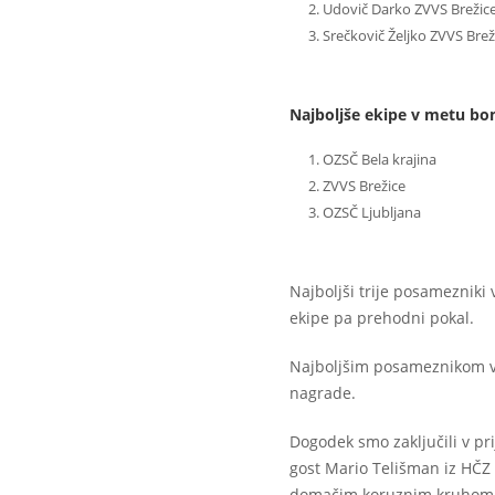
Udovič Darko ZVVS Brežic
Srečkovič Željko ZVVS Brež
Najboljše ekipe v metu bo
OZSČ Bela krajina
ZVVS Brežice
OZSČ Ljubljana
Najboljši trije posamezniki 
ekipe pa prehodni pokal.
Najboljšim posameznikom v 
nagrade.
Dogodek smo zaključili v pr
gost Mario Telišman iz HČZ 
domačim koruznim kruhom 