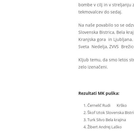
bombe v cilj in v streljanju
tekmovalcev do sedaj.
Na naše povabilo so se odzv
Slovenska Bistrica, Bela kraj
Kranjska gora in Ljubljana
Sveta Nedelja, ZVVS Brežic
Kljub temu, da smo letos str
zelo izenačeni.
Rezultati MK puška:
Černelič Rudi Krš
Škof Iztok Slovenska B
Turk Silvo Bela kra
Žibert Andrej Laš