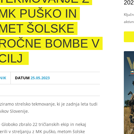
202
MK PUŠKO IN
Ključ
aktiv
MET ŠOLSKE
ROČNE BOMBE V
CILJ
NIK
DATUM
25.05.2023
iziramo strelsko tekmovanje, ki je zadnja leta tudi
ikov Slovenije.
D Globoko zbralo 22 tričlanskih ekip in nekaj
rili v streljanju z MK puško, metom šolske