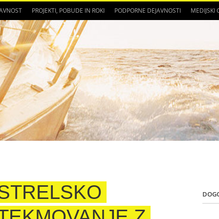
JAVNOST
PROJEKTI, POBUDE IN ROKI
PODPORNE DEJAVNOSTI
MEDIJSKI
STRELSKO
DOG
TEKMOVANJE Z