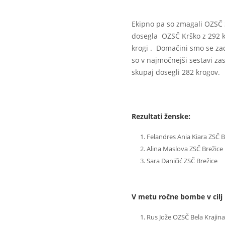
Ekipno pa so zmagali OZSČ S
dosegla OZSČ Krško z 292 k
krogi . Domačini smo se za
so v najmočnejši sestavi zas
skupaj dosegli 282 krogov.
Rezultati ženske:
Felandres Ania Kiara ZSČ 
Alina Maslova ZSČ Bre
Sara Daničić ZSČ Brež
V metu ročne bombe v cilj 
Rus Jože OZSČ Bela Krajina