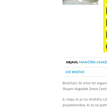
OBJAVIL
FRANČIŠEK ZAVAŠ
ZSČ BREŽICE
Brežičani že vrsto let organ
Skupni dogodek Zveze častn
6. maja se je na strelišču L
posameznikov, ki so se pome