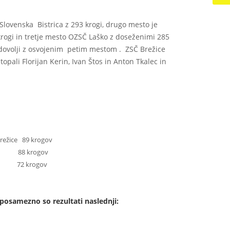
lovenska Bistrica z 293 krogi, drugo mesto je
rogi in tretje mesto OZSČ Laško z doseženimi 285
dovolji z osvojenim petim mestom . ZSČ Brežice
topali Florijan Kerin, Ivan Štos in Anton Tkalec in
Brežice 89 krogov
žice 88 krogov
ice 72 krogov
posamezno so rezultati naslednji: