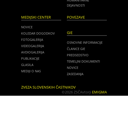
HUMANITARNE
DEJAVNOSTI
MEDIJSKI CENTER
POVEZAVE
NOVICE
GIE
KOLEDAR DOGODKOV
FOTOGALERIJA
OSNOVNE INFORMACIJE
VIDEOGALERIJA
ČLANICE GIE
AVDIOGALERIJA
PREDSEDSTVO
PUBLIKACIJE
TEMELJNI DOKUMENTI
GLASILA
NOVICE
MEDIJI O NAS
ZASEDANJA
ZVEZA SLOVENSKIH ČASTNIKOV
©2026 ZSČ
Avtorji
EMIGMA