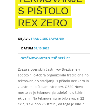
S PIŠTOLO
REX ZERO
OBJAVIL
FRANČIŠEK ZAVAŠNIK
DATUM
09.10.2025
OZSČ NOVO MESTO
,
ZSČ BREŽICE
Zveza slovenskih častnikov Brežice je v
soboto 4. oktobra organizirala tradicionalno
tekmovanje v streljanju s pištolo Rex Zero in
z lastnimi pištolami strelcev. OZSČ Novo
mesto se je tekmovanja udeležilo s štirimi
ekipami. Na tekmovanju je bilo skupaj 22
ekip, s skupno 76 strelci, od tega je bilo 7