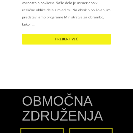
varnostnih poklicev. Naše delo je usmerjeno v
različne oblike dela z mladimi. Na obiskih po šolah jim
predstavljamo programe Ministrstva za obrambo,
kako […]
PREBERI VEČ
OBMOČNA
ZDRUŽENJA