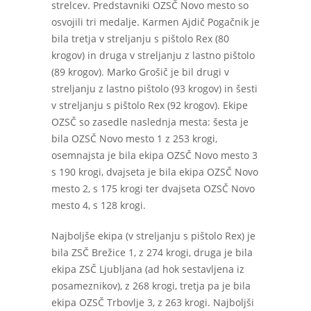
strelcev. Predstavniki OZSČ Novo mesto so
osvojili tri medalje. Karmen Ajdič Pogačnik je
bila tretja v streljanju s pištolo Rex (80
krogov) in druga v streljanju z lastno pištolo
(89 krogov). Marko Grošič je bil drugi v
streljanju z lastno pištolo (93 krogov) in šesti
v streljanju s pištolo Rex (92 krogov). Ekipe
OZSČ so zasedle naslednja mesta: šesta je
bila OZSČ Novo mesto 1 z 253 krogi,
osemnajsta je bila ekipa OZSČ Novo mesto 3
s 190 krogi, dvajseta je bila ekipa OZSČ Novo
mesto 2, s 175 krogi ter dvajseta OZSČ Novo
mesto 4, s 128 krogi.
Najboljše ekipa (v streljanju s pištolo Rex) je
bila ZSČ Brežice 1, z 274 krogi, druga je bila
ekipa ZSČ Ljubljana (ad hok sestavljena iz
posameznikov), z 268 krogi, tretja pa je bila
ekipa OZSČ Trbovlje 3, z 263 krogi. Najboljši